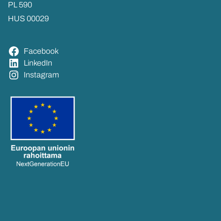
PL 590
HUS 00029
Face­book
Lin­ke­dIn
Ins­ta­gram