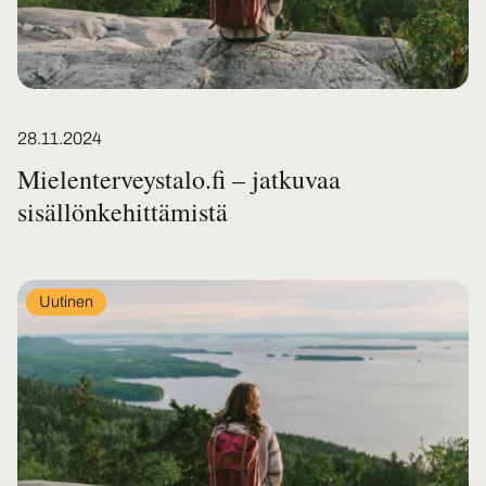
Posted on
28.11.2024
Mielenterveystalo.fi – jatkuvaa
sisällönkehittämistä
In
Uutinen
category