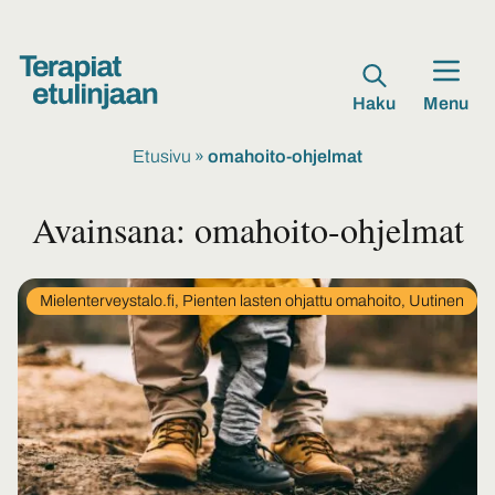
Haku
Menu
Etusivu
»
omahoito-ohjelmat
Avainsana:
omahoito-ohjelmat
In
Mielenterveystalo.fi, Pienten lasten ohjattu omahoito, Uutinen
category