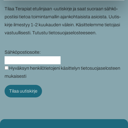
Tilaa Te­ra­piat etu­lin­jaan -​uutiskirje ja saat suo­raan säh­kö­
pos­tii­si tie­toa toi­min­ta­mal­lin ajan­koh­tai­sis­ta asiois­ta. Uu­tis­
kir­je il­mes­tyy 1-2 kuu­kau­den vä­lein. Kä­sit­te­lem­me tie­to­ja­si
vas­tuul­li­ses­ti.
Tu­tus­tu tie­to­suo­ja­se­los­tee­seen
.
Sähköpostiosoite:
Hyväksyn henkilötietojeni käsittelyn tietosuojaselosteen
mukaisesti