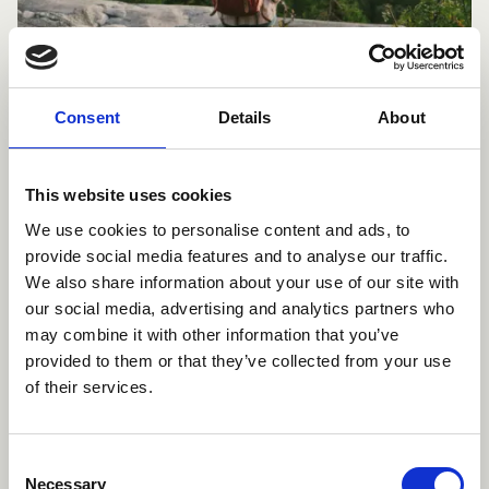
Consent
Details
About
Posted on
15.11.2023
Mielenterveystalo.fi sosiaalipalveluiden
tukena
This website uses cookies
We use cookies to personalise content and ads, to
provide social media features and to analyse our traffic.
We also share information about your use of our site with
In
Yleinen
our social media, advertising and analytics partners who
category
may combine it with other information that you’ve
provided to them or that they’ve collected from your use
of their services.
Consent
Necessary
Selection