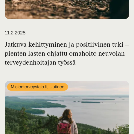
Posted on
11.2.2025
Jatkuva kehittyminen ja positiivinen tuki –
pienten lasten ohjattu omahoito neuvolan
terveydenhoitajan työssä
In
Mielenterveystalo.fi, Uutinen
category