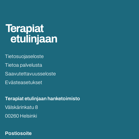
Tie­to­suo­ja­se­los­te
Tie­toa pal­ve­lus­ta
Saa­vu­tet­ta­vuus­se­los­te
Eväs­tea­se­tuk­set
Te­ra­piat etu­lin­jaan
han­ke­toi­mis­to
Väls­kä­rin­ka­tu 8
00260 Hel­sin­ki
Pos­tio­soi­te