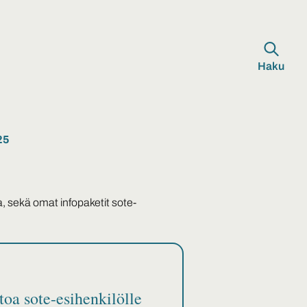
Haku
25
, sekä omat infopaketit sote-
toa sote-esihenkilölle