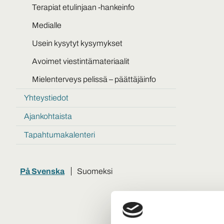
Tietoa
julkaisut
Terapiat etulinjaan -hankeinfo
ja
materiaaleja
Medialle
Usein kysytyt kysymykset
Avoimet viestintämateriaalit
Mielenterveys pelissä – päättäjäinfo
Yhteystiedot
Ajankohtaista
Tapahtumakalenteri
På Svenska
Suomeksi