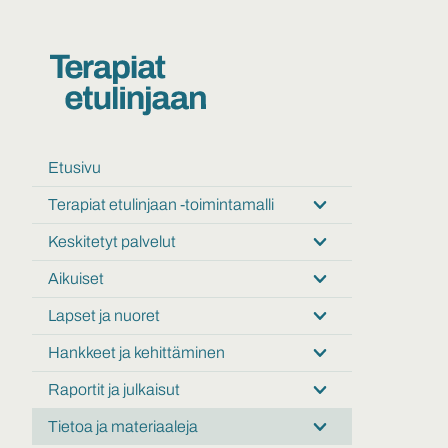
Etusivu
Terapiat etulinjaan -toimintamalli
Submenu:
Terapiat
Keskitetyt palvelut
Submenu:
etulinjaan
Keskitetyt
-
Aikuiset
Submenu:
palvelut
toimintamalli
Aikuiset
Lapset ja nuoret
Submenu:
Lapset
Hankkeet ja kehittäminen
Submenu:
ja
Hankkeet
nuoret
Raportit ja julkaisut
Submenu:
ja
Raportit
kehittäminen
Tietoa ja materiaaleja
Submenu:
ja