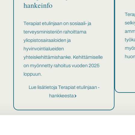
hankeinfo
Terap
selk
Terapiat etulinjaan on sosiaali- ja
amma
terveysministeriön rahoittama
työk
yliopistosairaaloiden ja
myös
hyvinvointialueiden
huom
yhteiskehittämishanke. Kehittämiselle
on myönnetty rahoitus vuoden 2025
loppuun.
Lue lisätietoja Terapiat etulinjaan -
hankkeesta