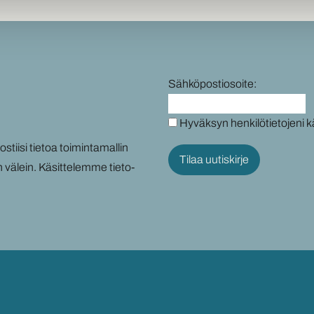
Sähköpostiosoite:
Hyväksyn henkilötietojeni k
tii­si tie­toa toi­min­ta­mal­lin
n vä­lein. Kä­sit­te­lem­me tie­to­