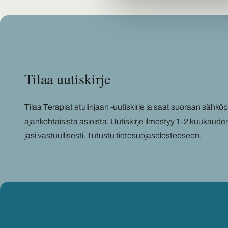
Tilaa uu­tis­kir­je
Tilaa Te­ra­piat etu­lin­jaan -​uutiskirje ja saat suo­raan säh­kö­pos­
ajan­koh­tai­sis­ta asiois­ta. Uu­tis­kir­je il­mes­tyy 1-2 kuu­kau­de
ja­si vas­tuul­li­ses­ti.
Tu­tus­tu tie­to­suo­ja­se­los­tee­seen
.