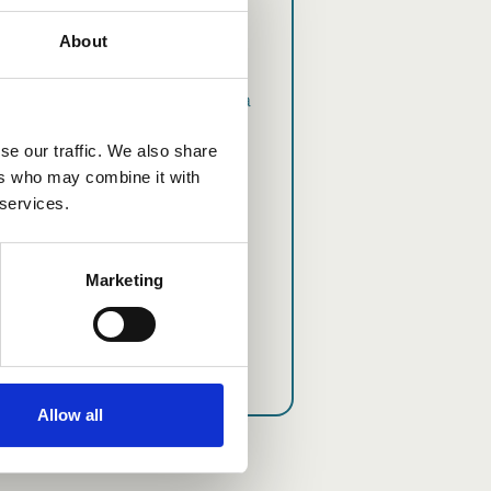
ialle
About
mme mielellämme haastatteluja
alle, kun aiheena on esimerkiksi
se our traffic. We also share
lan kynnyksen
ers who may combine it with
enterveyspalveluiden saatavuus,
 services.
aaliset mielenterveyspalvelut,
jen porrastus tai Terapiat
Marketing
njaan -toimintamallin työkalut ja
lut.
Lue lisää mediainfosta
Allow all