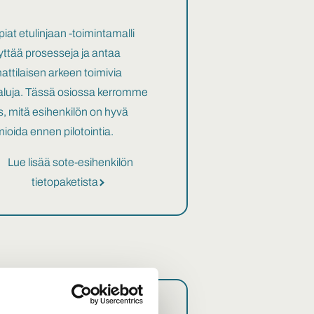
iat etulinjaan -toimintamalli
iyttää prosesseja ja antaa
ttilaisen arkeen toimivia
aluja. Tässä osiossa kerromme
, mitä esihenkilön on hyvä
ioida ennen pilotointia.
Lue lisää sote-esihenkilön
tietopaketista