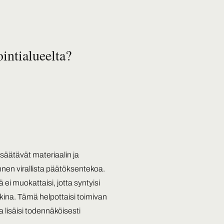
ointialueelta?
säätävät materiaalin ja
nnen virallista päätöksentekoa.
 ei muokattaisi, jotta syntyisi
ina. Tämä helpottaisi toimivan
lisäisi todennäköisesti