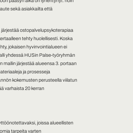
itoon pääsyn aika on lyhentynyt: noin
laute sekä asiakkailta että
 järjestää ostopalvelupsykoterapiaa
kertaalleen tehty huolellisesti. Koska
ehty, jokaisen hyvinvointialueen ei
tamalli yhdessä HUSin Palse-työryhmän
n mallin järjestää alueensa 3. portaan
ateriaaleja ja prosesseja
tännön kokemusten perusteella viilatun
tää varhaista 20 kerran
äyttöönotettavaksi, joissa alueellisten
omia tarpeita varten