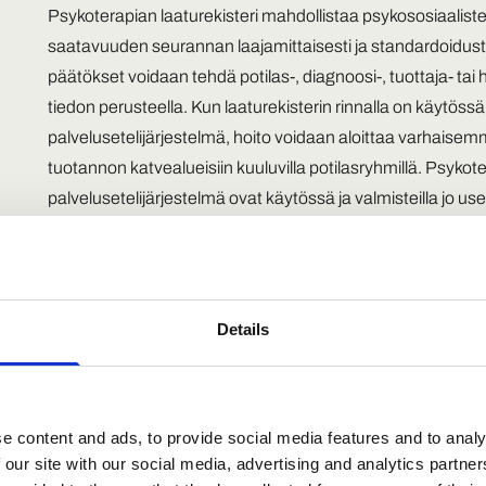
Psykoterapian laaturekisteri mahdollistaa psykososiaalist
saatavuuden seurannan laajamittaisesti ja standardoidusti. 
päätökset voidaan tehdä potilas-, diagnoosi-, tuottaja- ta
tiedon perusteella. Kun laaturekisterin rinnalla on käytöss
palvelusetelijärjestelmä, hoito voidaan aloittaa varhai
tuotannon katvealueisiin kuuluvilla potilasryhmillä. Psykote
palvelusetelijärjestelmä ovat käytössä ja valmisteilla jo useill
Suomea.
Psykoterapian laaturekisterin on tuottanut tietojärjestelmä
puitesopimus julkisten sosiaali- ja terveystoimijoiden kans
Details
edellyttää hyvinvointialueen tekemää erillistä sopimusta 
Laaturekisterin hyödyt
e content and ads, to provide social media features and to analy
Laaturekisterin käyttö mahdollistaa hyvinvointialueiden pa
 our site with our social media, advertising and analytics partn
tavalla.