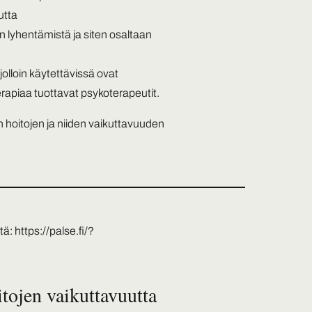
utta
n lyhentämistä ja siten osaltaan
olloin käytettävissä ovat
terapiaa tuottavat psykoterapeutit.
n hoitojen ja niiden vaikuttavuuden
tä:
https://palse.fi/?
)
itojen vaikuttavuutta