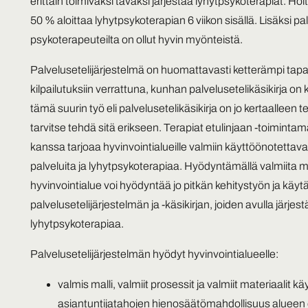
erittäin toimivaksi tavaksi järjestää lyhytpsykoterapiat. Ho
50 % aloittaa lyhytpsykoterapian 6 viikon sisällä. Lisäksi pa
psykoterapeuteilta on ollut hyvin myönteistä.
Palvelusetelijärjestelmä on huomattavasti ketterämpi tapa
kilpailutuksiin verrattuna, kunhan palvelusetelikäsikirja on 
tämä suurin työ eli palvelusetelikäsikirja on jo kertaalleen t
tarvitse tehdä sitä erikseen. Terapiat etulinjaan -toimin
kanssa tarjoaa hyvinvointialueille valmiin käyttöönotettava
palveluita ja lyhytpsykoterapiaa. Hyödyntämällä valmiita m
hyvinvointialue voi hyödyntää jo pitkän kehitystyön ja käy
palvelusetelijärjestelmän ja -käsikirjan, joiden avulla järjes
lyhytpsykoterapiaa.
Palvelusetelijärjestelmän hyödyt hyvinvointialueelle:
valmis malli, valmiit prosessit ja valmiit materiaalit k
asiantuntijatahojen hienosäätömahdollisuus alueen 