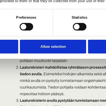
 provided to them or that they’ve collected from your use of their
Yksittäisen potilaan kohdalla psykoterapian laatur
laadukkaamman hoidon toteutuksen
. Laaturekiste
Preferences
Statistics
edistymistä sekä havaita mahdollisia haittavaikutuks
tyypillinen haittavaikutus, hoidon jumiutuminen, voida
nopeasti. Myös psykoterapeutit voivat hyödyntää k
kehittämiseen. Laaturekisterin avulla terapeutti voi se
Allow selection
palautetta esimerkiksi hoitosuhteen laadusta ja hoid
viikoittain. Näin psykoterapeutti voi toteuttaa palaute
potilaan muuttuviin tarpeisiin.
Laaturekisteri mahdollistaa ryhmätason prosessit
tiedon avulla.
Esimerkiksi hoitojen alkamista sekä al
minkä avulla on pystytty tunnistamaan ongelmakohtia
ruuhkautumista. Tiedon pohjalta voidaan kohdentaa ko
nopeuttaa hoitoon pääsyä.
Laaturekisterin avulla pystytään tunnistamaan mer