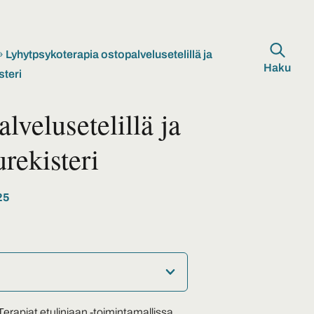
»
Lyhytpsykoterapia ostopalvelusetelillä ja
Haku
steri
lvelusetelillä ja
urekisteri
25
Terapiat etulinjaan -toimintamallissa