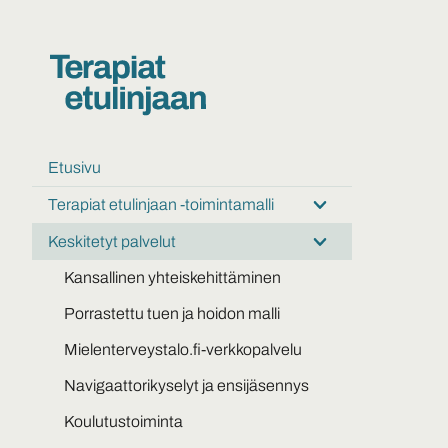
Etusivu
Terapiat etulinjaan -toimintamalli
Submenu:
Terapiat
Keskitetyt palvelut
Submenu:
etulinjaan
Keskitetyt
-
Kansallinen yhteiskehittäminen
palvelut
toimintamalli
Porrastettu tuen ja hoidon malli
Mielenterveystalo.fi-verkkopalvelu
Navigaattorikyselyt ja ensijäsennys
Koulutustoiminta