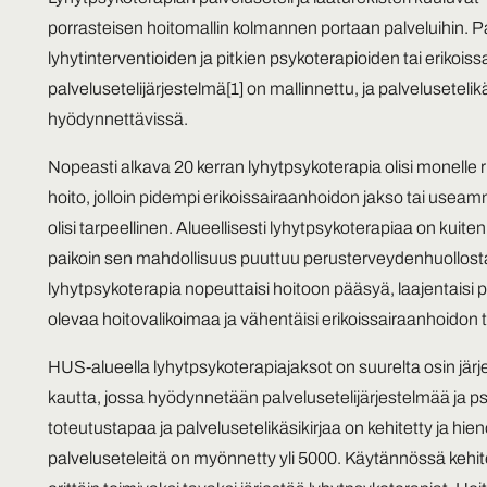
porrasteisen hoitomallin kolmannen portaan palveluihin. 
lyhytinterventioiden ja pitkien psykoterapioiden tai erikoi
palvelusetelijärjestelmä
[1]
on mallinnettu, ja palvelusetelik
hyödynnettävissä.
Nopeasti alkava 20 kerran lyhytpsykoterapia olisi monelle r
hoito, jolloin pidempi erikoissairaanhoidon jakso tai use
olisi tarpeellinen. Alueellisesti lyhytpsykoterapiaa on kuiten
paikoin sen mahdollisuus puuttuu perusterveydenhuollost
lyhytpsykoterapia nopeuttaisi hoitoon pääsyä, laajentais
olevaa hoitovalikoimaa ja vähentäisi erikoissairaanhoidon t
HUS-alueella lyhytpsykoterapiajaksot on suurelta osin jär
kautta, jossa hyödynnetään palvelusetelijärjestelmää ja ps
toteutustapaa ja palvelusetelikäsikirjaa on kehitetty ja hien
palveluseteleitä on myönnetty yli 5000. Käytännössä kehite