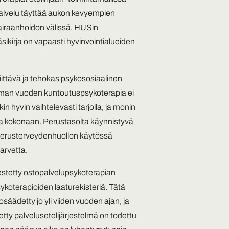
Palvelu täyttää aukon kevyempien
ssairaanhoidon välissä. HUSin
äsikirja on vapaasti hyvinvointialueiden
iittävä ja tehokas psykososiaalinen
amman vuoden kuntoutuspsykoterapia ei
kin hyvin vaihtelevasti tarjolla, ja monin
a kokonaan. Perustasolta käynnistyvä
i perusterveydenhuollon käytössä
arvetta.
jestetty ostopalvelupsykoterapian
ykoterapioiden laaturekisteriä. Tätä
osäädetty jo yli viiden vuoden ajan, ja
tty palvelusetelijärjestelmä on todettu