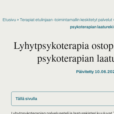
Etusivu
»
Terapiat etulinjaan -toimintamallin keskitetyt palvelut
psykoterapian laatureki
Lyhytpsykoterapia ostopa
psykoterapian laat
Päivitetty 10.06.20
Tällä sivulla
Lyhytpsykoterapian palveluseteli ja laaturekisteri kuuluvat 