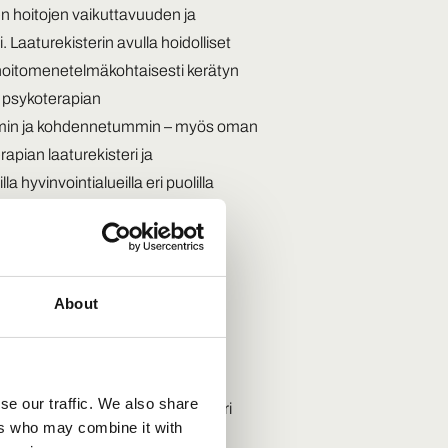
en hoitojen vaikuttavuuden ja
Laaturekisterin avulla hoidolliset
i hoitomenetelmäkohtaisesti kerätyn
ä psykoterapian
semmin ja kohdennetummin – myös oman
rapian laaturekisteri ja
a hyvinvointialueilla eri puolilla
yritys BCB Medical, jolla on
sa. Laaturekisterin käyttöönotto
About
heidän kanssaan.
se our traffic. We also share
lveluiden kehittämisen monella eri
ers who may combine it with