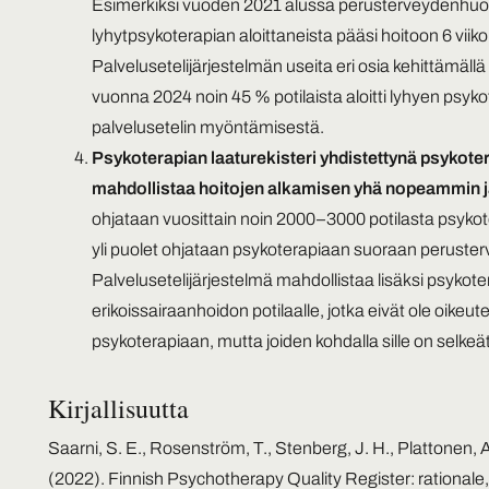
Esimerkiksi vuoden 2021 alussa perusterveydenhuoll
lyhytpsykoterapian aloittaneista pääsi hoitoon 6 viikon
Palvelusetelijärjestelmän useita eri osia kehittämäll
vuonna 2024 noin 45 % potilaista aloitti lyhyen psyko
palvelusetelin myöntämisestä.
Psykoterapian laaturekisteri yhdistettynä psykote
mahdollistaa hoitojen alkamisen yhä nopeammin
ohjataan vuosittain noin 2000–3000 potilasta psykote
yli puolet ohjataan psykoterapiaan suoraan peruste
Palvelusetelijärjestelmä mahdollistaa lisäksi psykotera
erikoissairaanhoidon potilaalle, jotka eivät ole oike
psykoterapiaan, mutta joiden kohdalla sille on selkeät
Kirjallisuutta
Saarni, S. E., Rosenström, T., Stenberg, J. H., Plattonen, A
(2022). Finnish Psychotherapy Quality Register: rational