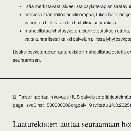
lisää merkittävästi alueellista psykoterapian saatavu
erikoissairaanhoitoa edullisempaa, tukee hoitojonoje
vähentää hoitoviiveiden haitallisia seurauksia
mahdollistaa lyhytpsykoterapian toteutuksen etänä, j
valtakunnallisesti kaikki palvelun piirissä lyhytpsyko
Lisäksi psykoterapian laaturekisteri mahdollistaa ostettuje
seuraamisen.
[1]
Palse.fi-portaalin kuvaus HUS palvelusetelijärjestelmäs
page=svc&inst=50000000&orgpalv=9
(viitattu 14.3.2025
Laaturekisteri auttaa seuraamaan ho