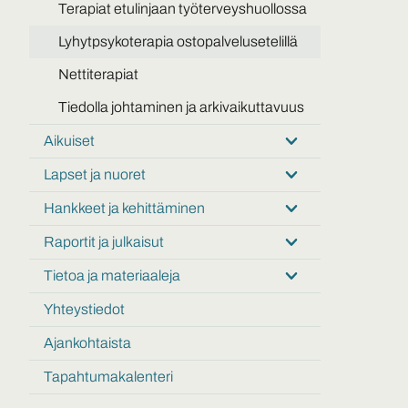
Terapiat etulinjaan työterveyshuollossa
Lyhytpsykoterapia ostopalvelusetelillä
Nettiterapiat
Tiedolla johtaminen ja arkivaikuttavuus
Aikuiset
Submenu:
Aikuiset
Lapset ja nuoret
Submenu:
Lapset
Hankkeet ja kehittäminen
Submenu:
ja
Hankkeet
nuoret
Raportit ja julkaisut
Submenu:
ja
Raportit
kehittäminen
Tietoa ja materiaaleja
Submenu:
ja
Tietoa
julkaisut
Yhteystiedot
ja
materiaaleja
Ajankohtaista
Tapahtumakalenteri