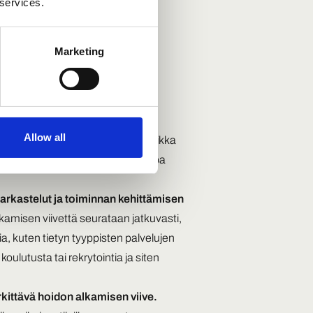
 services.
ekisteri mahdollistaa selkeästi
rillä voidaan seurata hoidon
Marketing
ia. Esimerkiksi terapiassa melko
an havaita ja korjata hoitolinjaa
erättyä tietoa oman osaamisensa
urata potilaan vointia ja kerätä
Allow all
on toteutumisesta toistuvasti, vaikka
tietoista hoitoa ja räätälöidä hoitoa
arkastelut ja toiminnan kehittämisen
kamisen viivettä seurataan jatkuvasti,
, kuten tietyn tyyppisten palvelujen
ulutusta tai rekrytointia ja siten
kittävä hoidon alkamisen viive.