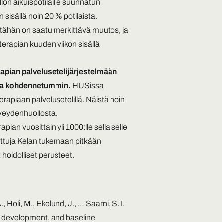
on aikuispotilaille suunnatun
 sisällä noin 20 % potilaista.
ä tähän on saatu merkittävä muutos, ja
terapian kuuden viikon sisällä
rapian palvelusetelijärjestelmään
 ja kohdennetummin.
HUSissa
rapiaan palvelusetelillä. Näistä noin
rveydenhuollosta.
pian vuosittain yli 1000:lle sellaiselle
utettuja Kelan tukemaan pitkään
 hoidolliset perusteet.
., Holi, M., Ekelund, J., …
Saarni, S. I.
e, development, and baseline