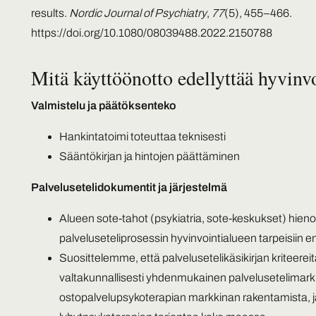
results.
Nordic Journal of Psychiatry
,
77
(5), 455–466.
https://doi.org/10.1080/08039488.2022.2150788
Mitä käyttöönotto edellyttää hyvinv
Valmistelu ja päätöksenteko
Hankintatoimi toteuttaa teknisesti
Sääntökirjan ja hintojen päättäminen
Palvelusetelidokumentit ja järjestelmä
Alueen sote-tahot (psykiatria, sote-keskukset) hieno
palveluseteliprosessin hyvinvointialueen tarpeisiin e
Suosittelemme, että palvelusetelikäsikirjan kriteereitä
valtakunnallisesti yhdenmukainen palvelusetelimarkk
ostopalvelupsykoterapian markkinan rakentamista, ja 