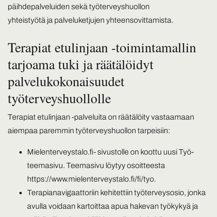
päihdepalveluiden sekä työterveyshuollon
yhteistyötä ja palveluketjujen yhteensovittamista.
Terapiat etulinjaan -toimintamallin
tarjoama tuki ja räätälöidyt
palvelukokonaisuudet
työterveyshuollolle
Terapiat etulinjaan -palveluita on räätälöity vastaamaan
aiempaa paremmin työterveyshuollon tarpeisiin:
Mielenterveystalo.fi- sivustolle on koottu uusi Työ-
teemasivu. Teemasivu löytyy osoitteesta
https://www.mielenterveystalo.fi/fi/tyo
.
Terapianavigaattoriin kehitettiin työterveysosio, jonka
avulla voidaan kartoittaa apua hakevan työkykyä ja