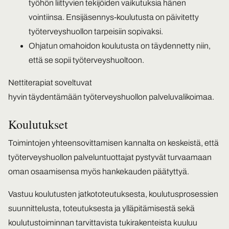
työhön liittyvien tekijöiden vaikutuksia hänen
vointiinsa. Ensijäsennys-koulutusta on päivitetty
työterveyshuollon tarpeisiin sopivaksi.
Ohjatun omahoidon koulutusta on täydennetty niin,
että se sopii työterveyshuoltoon.
Nettiterapiat soveltuvat
hyvin täydentämään työterveyshuollon palveluvalikoimaa.
Koulutukset
Toimintojen yhteensovittamisen kannalta on keskeistä, että
työterveyshuollon palveluntuottajat pystyvät turvaamaan
oman osaamisensa myös hankekauden päätyttyä.
Vastuu koulutusten jatkototeutuksesta, koulutusprosessien
suunnittelusta, toteutuksesta ja ylläpitämisestä sekä
koulutustoiminnan tarvittavista tukirakenteista kuuluu