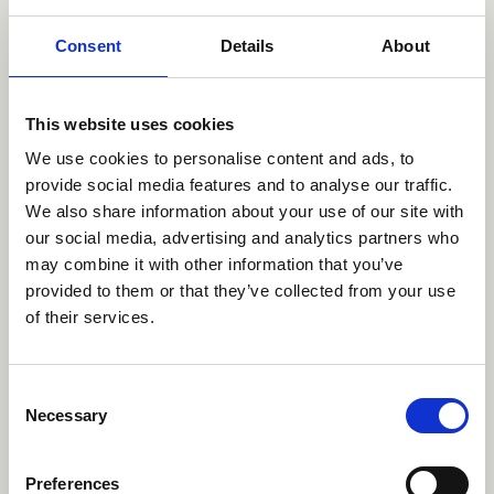
jossa huomioidaan koulutusten jatkuvuus,
Consent
Details
About
perehdytyskäytännöt ym.
Varmistakaa, että kaikki ammattiryhmät tuntevat
käytössä olevat menetelmät ja miten ne sijoittuvat
This website uses cookies
yksikön palveluvalikkoon ja, että menetelmät ovat
We use cookies to personalise content and ads, to
provide social media features and to analyse our traffic.
käytössä.
We also share information about your use of our site with
Kouluttajavastaavan materiaali
our social media, advertising and analytics partners who
may combine it with other information that you’ve
Osaamisen varmistamiseksi ja ylläpitämiseksi on toimijoita
provided to them or that they’ve collected from your use
kannustettu kouluttamaan omia kouluttajia. Heidän
of their services.
tuekseen on luotu
oma
koulutusvastaavan koulutusmateriaali,
jossa
Consent
painopiste on erityisesti Terapianavigaattorin ja
Necessary
Selection
ensijäsennyksen käyttöönotossa ja ohjatussa
omahoidossa koulutuksen (erityisesti taitopajojen)
Preferences