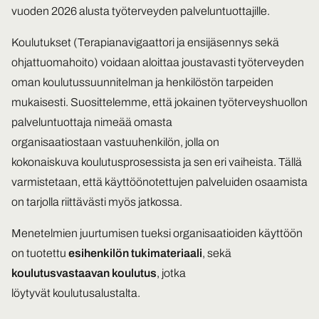
vuoden 2026 alusta työterveyden palveluntuottajille.
Koulutukset (Terapianavigaattori ja ensijäsennys sekä
ohjattuomahoito) voidaan aloittaa joustavasti työterveyden
oman koulutussuunnitelman ja henkilöstön tarpeiden
mukaisesti. Suosittelemme, että jokainen työterveyshuollon
palveluntuottaja nimeää omasta
organisaatiostaan vastuuhenkilön, jolla on
kokonaiskuva koulutusprosessista ja sen eri vaiheista. Tällä
varmistetaan, että käyttöönotettujen palveluiden osaamista
on tarjolla riittävästi myös jatkossa.
Menetelmien juurtumisen tueksi organisaatioiden käyttöön
on tuotettu
esihenkilön tukimateriaali
, sekä
koulutusvastaavan koulutus
, jotka
löytyvät koulutusalustalta.