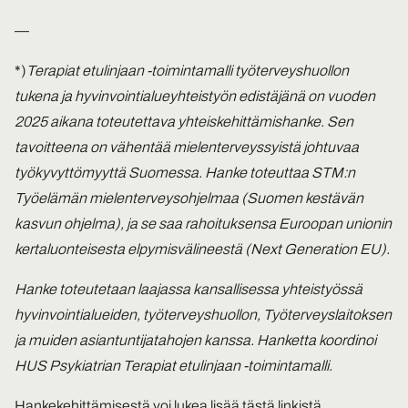
—
*)
Terapiat etulinjaan -toimintamalli työterveyshuollon
tukena ja hyvinvointialueyhteistyön edistäjänä on vuoden
2025 aikana toteutettava yhteiskehittämishanke. Sen
tavoitteena on vähentää mielenterveyssyistä johtuvaa
työkyvyttömyyttä Suomessa. Hanke toteuttaa STM:n
Työelämän mielenterveysohjelmaa (Suomen kestävän
kasvun ohjelma), ja se saa rahoituksensa Euroopan unionin
kertaluonteisesta elpymisvälineestä (Next Generation EU).
Hanke toteutetaan laajassa kansallisessa yhteistyössä
hyvinvointialueiden, työterveyshuollon, Työterveyslaitoksen
ja muiden asiantuntijatahojen kanssa. Hanketta koordinoi
HUS Psykiatrian Terapiat etulinjaan -toimintamalli.
Hankekehittämisestä voi lukea lisää
tästä linkistä.