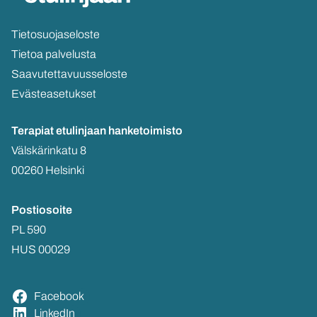
Tie­to­suo­ja­se­los­te
Tie­toa pal­ve­lus­ta
Saa­vu­tet­ta­vuus­se­los­te
Eväs­tea­se­tuk­set
Te­ra­piat etu­lin­jaan
han­ke­toi­mis­to
Väls­kä­rin­ka­tu 8
00260 Hel­sin­ki
Pos­tio­soi­te
PL 590
HUS 00029
Face­book
Lin­ke­dIn