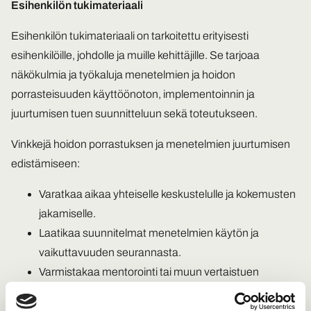
Esihenkilön tukimateriaali
Esihenkilön tukimateriaali on tarkoitettu erityisesti
esihenkilöille, johdolle ja muille kehittäjille. Se tarjoaa
näkökulmia ja työkaluja menetelmien ja hoidon
porrasteisuuden käyttöönoton, implementoinnin ja
juurtumisen tuen suunnitteluun sekä toteutukseen.
Vinkkejä hoidon porrastuksen ja menetelmien juurtumisen
edistämiseen:
Varatkaa aikaa yhteiselle keskustelulle ja kokemusten
jakamiselle.
Laatikaa suunnitelmat menetelmien käytön ja
vaikuttavuuden seurannasta.
Varmistakaa mentorointi tai muun vertaistuen
toteutuminen koulutuksen käyneille.
Laatikaa osaamisen varmistamisen suunnitelma,