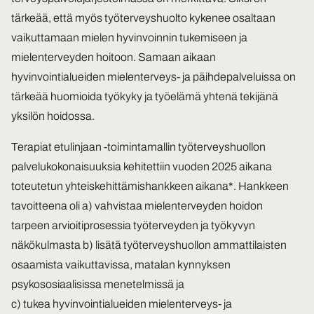
tärkeää, että myös työterveyshuolto kykenee osaltaan
vaikuttamaan mielen hyvinvoinnin tukemiseen ja
mielenterveyden hoitoon. Samaan aikaan
hyvinvointialueiden mielenterveys- ja päihdepalveluissa on
tärkeää huomioida työkyky ja työelämä yhtenä tekijänä
yksilön hoidossa.
Terapiat etulinjaan -toimintamallin työterveyshuollon
palvelukokonaisuuksia kehitettiin vuoden 2025 aikana
toteutetun yhteiskehittämishankkeen aikana*. Hankkeen
tavoitteena oli a) vahvistaa mielenterveyden hoidon
tarpeen arvioitiprosessia työterveyden ja työkyvyn
näkökulmasta b) lisätä työterveyshuollon ammattilaisten
osaamista vaikuttavissa, matalan kynnyksen
psykososiaalisissa menetelmissä ja
c) tukea hyvinvointialueiden mielenterveys- ja