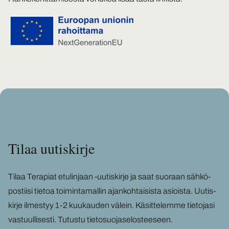
Tilaa uu­tis­kir­je
Tilaa Te­ra­piat etu­lin­jaan -​uutiskirje ja saat suo­raan säh­kö­
pos­tii­si tie­toa toi­min­ta­mal­lin ajan­koh­tai­sis­ta asiois­ta. Uu­tis­
kir­je il­mes­tyy 1-2 kuu­kau­den vä­lein. Kä­sit­te­lem­me tie­to­ja­si
vas­tuul­li­ses­ti.
Tu­tus­tu tie­to­suo­ja­se­los­tee­seen
.