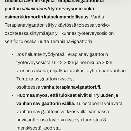
Uudesta CE-merkitystä Terapianavigaattorista
puuttuu
väliaikaisesti
työterveysosio sekä
esimerkkiraportin katselumahdollisuus.
Vanha
Terapianavigaattori säilyy käytössä toisessa verkko-
osoitteessa siirtymäajan yli, kunnes työterveysosio on
sertifioitu osaksi uutta Terapianavigaattoria.
Jos haluatte hyödyntää Terapianavigaattorin
työterveysosiota 16.12.2025 ja helmikuun 2026
välisenä aikana, ohjatkaa asiakas täyttämään vanhan
Terapianavigaattorin kyselyt
osoitteessa
vanha.terapianavigaattori.fi.
Huomaa myös, että tulokset eivät siirry uuden ja
vanhan navigaattorin välillä.
Tulosraportin voi avata
vanhan navigaattorin verkkosivulla. Vanhassa
navigaattorissa täytetyn kyselyn tunnistaa 8-
merkkisestä koodista.