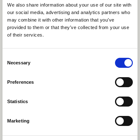
Yhteystiedot
We also share information about your use of our site with
our social media, advertising and analytics partners who
Lisätietoja sosiaalihuollon menetelmien kehittämisestä
may combine it with other information that you’ve
provided to them or that they’ve collected from your use
antavat:
of their services.
Susan Laitala
, kehittämispäällikkö, Terapiat etulinjaan
susan.laitala@hus.fi
Consent
Leena Lehikoinen
, perheneuvolan päällikkö, Helsingin
Necessary
Selection
kaupunki
leena.lehikoinen@hel.fi
Preferences
Lue lisää
Statistics
Tunnekeskeinen perheinterventio auttaa perheitä
vuorovaikutuksen ongelmissa
Marketing
Tunnekeskeisen perheintervention koulutus on
valmistunut ja pilotointi alkaa – lähes 500 perhettä saa