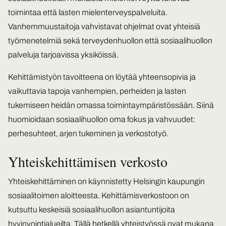
toimintaa että lasten mielenterveyspalveluita.
Vanhemmuustaitoja vahvistavat ohjelmat ovat yhteisiä
työmenetelmiä sekä terveydenhuollon että sosiaalihuollon
palveluja tarjoavissa yksiköissä.
Kehittämistyön tavoitteena on löytää yhteensopivia ja
vaikuttavia tapoja vanhempien, perheiden ja lasten
tukemiseen heidän omassa toimintaympäristössään. Siinä
huomioidaan sosiaalihuollon oma fokus ja vahvuudet:
perhesuhteet, arjen tukeminen ja verkostotyö.
Yhteiskehittämisen verkosto
Yhteiskehittäminen on käynnistetty Helsingin kaupungin
sosiaalitoimen aloitteesta. Kehittämisverkostoon on
kutsuttu keskeisiä sosiaalihuollon asiantuntijoita
hyvinvointialueilta. Tällä hetkellä yhteistyössä ovat mukana