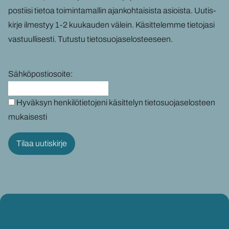
pos­tii­si tie­toa toi­min­ta­mal­lin ajan­koh­tai­sis­ta asiois­ta. Uu­tis­
kir­je il­mes­tyy 1-2 kuu­kau­den vä­lein. Kä­sit­te­lem­me tie­to­ja­si
vas­tuul­li­ses­ti.
Tu­tus­tu tie­to­suo­ja­se­los­tee­seen
.
Sähköpostiosoite:
Hyväksyn henkilötietojeni käsittelyn tietosuojaselosteen
mukaisesti