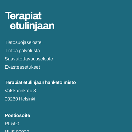
Tie­to­suo­ja­se­los­te
Tie­toa pal­ve­lus­ta
Saa­vu­tet­ta­vuus­se­los­te
Eväs­tea­se­tuk­set
Te­ra­piat etu­lin­jaan
han­ke­toi­mis­to
Väls­kä­rin­ka­tu 8
00260 Hel­sin­ki
Pos­tio­soi­te
PL 590
HUS 00029