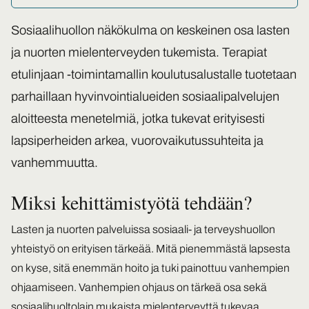
Sosiaalihuollon näkökulma on keskeinen osa lasten
ja nuorten mielenterveyden tukemista. Terapiat
etulinjaan -toimintamallin koulutusalustalle tuotetaan
parhaillaan hyvinvointialueiden sosiaalipalvelujen
aloitteesta menetelmiä, jotka tukevat erityisesti
lapsiperheiden arkea, vuorovaikutussuhteita ja
vanhemmuutta.
Miksi kehittämistyötä tehdään?
Lasten ja nuorten palveluissa sosiaali- ja terveyshuollon
yhteistyö on erityisen tärkeää. Mitä pienemmästä lapsesta
on kyse, sitä enemmän hoito ja tuki painottuu vanhempien
ohjaamiseen. Vanhempien ohjaus on tärkeä osa sekä
sosiaalihuoltolain mukaista mielenterveyttä tukevaa