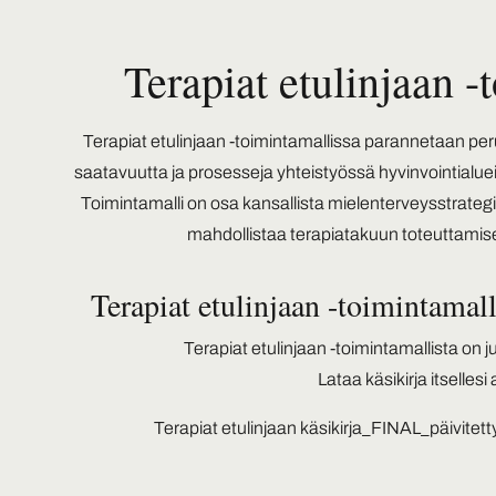
Terapiat etulinjaan -
Terapiat etulinjaan -toimintamallissa parannetaan p
saatavuutta ja prosesseja yhteistyössä hyvinvointialuei
Toimintamalli on osa kansallista mielenterveysstrategi
mahdollistaa terapiatakuun toteuttamisen
Terapiat etulinjaan -toimintamall
Terapiat etulinjaan -toimintamallista on jul
Lataa käsikirja itsellesi 
Terapiat etulinjaan käsikirja_FINAL_päivite