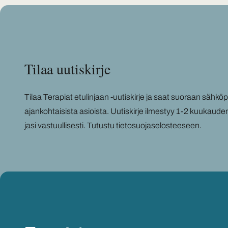
Tilaa uu­tis­kir­je
Tilaa Te­ra­piat etu­lin­jaan -​uutiskirje ja saat suo­raan säh­kö­pos­
ajan­koh­tai­sis­ta asiois­ta. Uu­tis­kir­je il­mes­tyy 1-2 kuu­kau­de
ja­si vas­tuul­li­ses­ti.
Tu­tus­tu tie­to­suo­ja­se­los­tee­seen
.