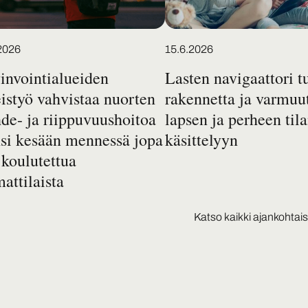
2026
15.6.2026
invointialueiden
Lasten navigaattori t
istyö vahvistaa nuorten
rakennetta ja varmuu
de- ja riippuvuushoitoa
lapsen ja perheen til
nsi kesään mennessä jopa
käsittelyyn
 koulutettua
attilaista
Katso kaikki ajankohtai