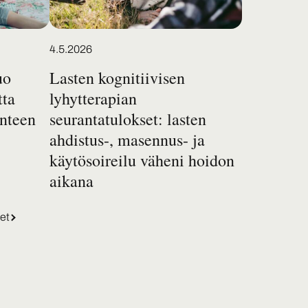
4.5.2026
uo
Lasten kognitiivisen
tta
lyhytterapian
anteen
seurantatulokset: lasten
ahdistus-, masennus- ja
käytösoireilu väheni hoidon
aikana
set