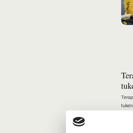
Ter
tuk
Terap
tuken
vuode
yhtei
miele