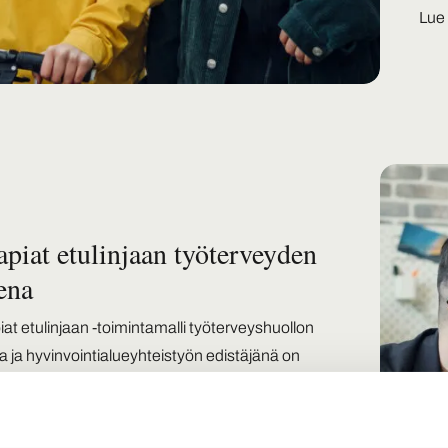
Lue 
apiat etulinjaan työterveyden
ena
iat etulinjaan -toimintamalli työterveyshuollon
a ja hyvinvointialueyhteistyön edistäjänä on
n 2025 aikana toteutettava
skehittämishanke. Sen tavoitteena on vähentää
nterveyssyistä johtuvaa työkyvyttömyyttä