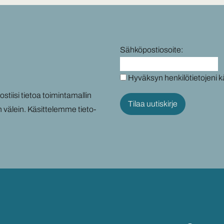
Sähköpostiosoite:
Hyväksyn henkilötietojeni k
tii­si tie­toa toi­min­ta­mal­lin
n vä­lein. Kä­sit­te­lem­me tie­to­