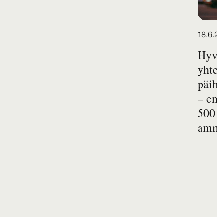
18.6.
Hyv
yhte
päih
– e
500
amm