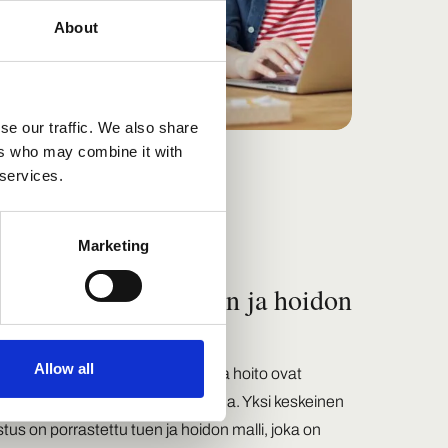
About
se our traffic. We also share
ers who may combine it with
 services.
Marketing
sy – porrastettu tuen ja hoidon
lli
Allow all
kehityksellisten häiriöiden tuki ja hoito ovat
tyneet merkittävästi viime vuosina. Yksi keskeinen
tus on porrastettu tuen ja hoidon malli, joka on