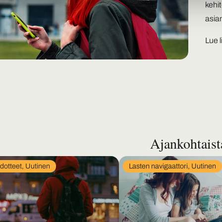
kehi
asia
Lue l
Ajankohtaist
dotteet
, 
Uutinen
Lasten navigaattori
, 
Uutinen