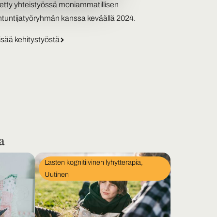
tetty yhteistyössä moniammatillisen
ntuntijatyöryhmän kanssa keväällä 2024.
isää kehitystyöstä
a
Lasten kognitiivinen lyhytterapia
, 
Uutinen