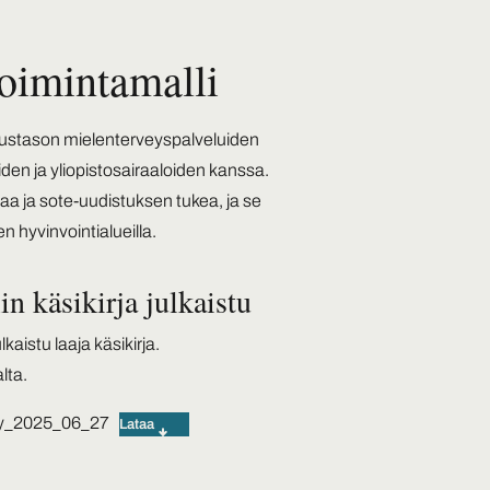
toimintamalli
erustason mielenterveyspalveluiden
den ja yliopistosairaaloiden kanssa.
aa ja sote-uudistuksen tukea, ja se
 hyvinvointialueilla.
in käsikirja julkaistu
kaistu laaja käsikirja.
alta.
tty_2025_06_27
Lataa