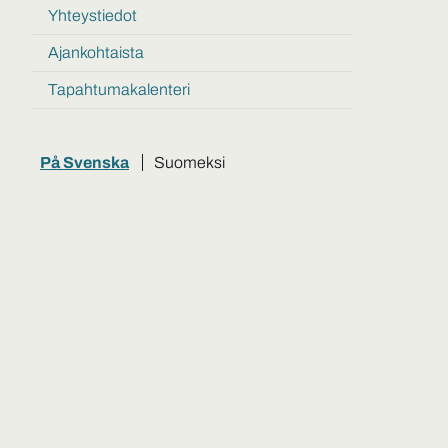
Tietoa
julkaisut
Yhteystiedot
ja
materiaaleja
Ajankohtaista
Tapahtumakalenteri
På Svenska
Suomeksi