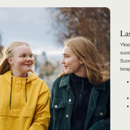
Las
Yliop
suos
Suosi
tera