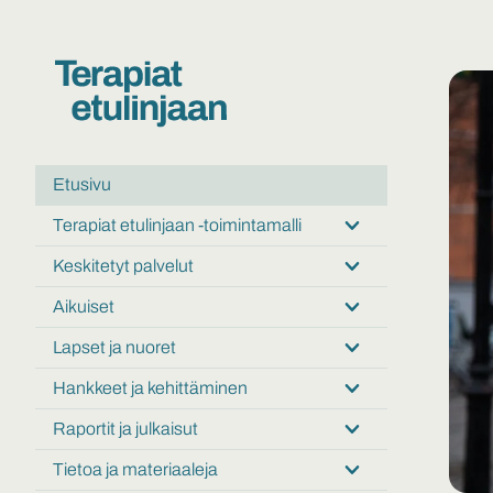
Etusivu
Terapiat etulinjaan -toimintamalli
Submenu:
Terapiat
Keskitetyt palvelut
Submenu:
etulinjaan
Keskitetyt
-
Aikuiset
Submenu:
palvelut
toimintamalli
Aikuiset
Lapset ja nuoret
Submenu:
Lapset
Hankkeet ja kehittäminen
Submenu:
ja
Hankkeet
nuoret
Raportit ja julkaisut
Submenu:
ja
Raportit
kehittäminen
Tietoa ja materiaaleja
Submenu:
ja