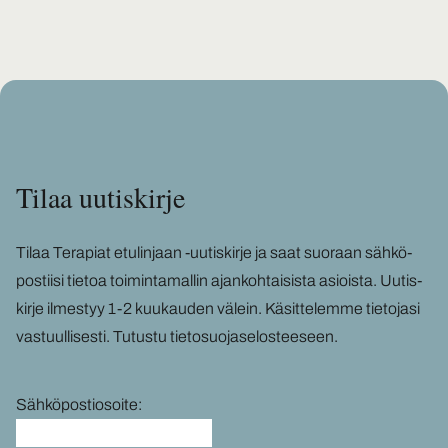
Tilaa uu­tis­kir­je
Tilaa Te­ra­piat etu­lin­jaan -​uutiskirje ja saat suo­raan säh­kö­
pos­tii­si tie­toa toi­min­ta­mal­lin ajan­koh­tai­sis­ta asiois­ta. Uu­tis­
kir­je il­mes­tyy 1-2 kuu­kau­den vä­lein. Kä­sit­te­lem­me tie­to­ja­si
vas­tuul­li­ses­ti.
Tu­tus­tu tie­to­suo­ja­se­los­tee­seen
.
Sähköpostiosoite: