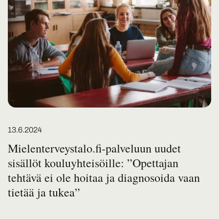
category
Posted on
13.6.2024
Mielenterveystalo.fi-palveluun uudet
sisällöt kouluyhteisöille: ”Opettajan
tehtävä ei ole hoitaa ja diagnosoida vaan
tietää ja tukea”