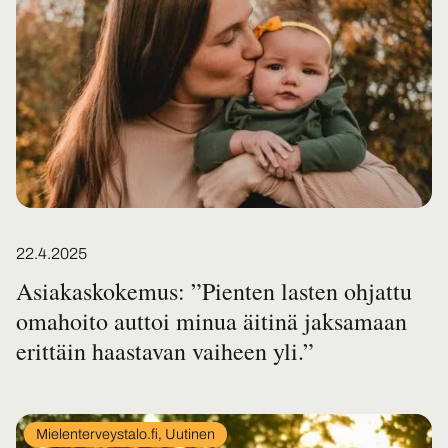
Posted on
22.4.2025
Asiakaskokemus: ”Pienten lasten ohjattu
omahoito auttoi minua äitinä jaksamaan
erittäin haastavan vaiheen yli.”
In
Mielenterveystalo.fi, Uutinen