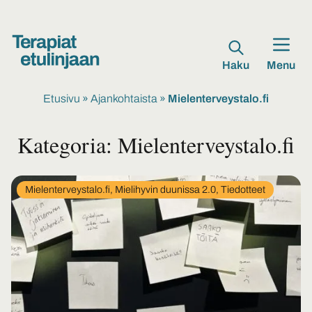
Haku
Menu
Etusivu
»
Ajankohtaista
»
Mielenterveystalo.fi
Kategoria:
Mielenterveystalo.fi
In
Mielenterveystalo.fi, Mielihyvin duunissa 2.0, Tiedotteet
category