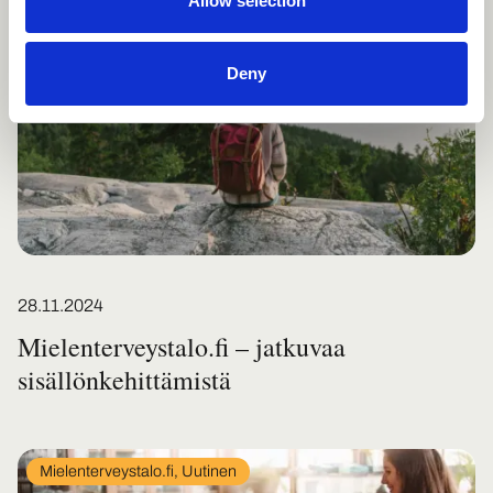
Allow selection
category
Deny
Posted on
28.11.2024
Mielenterveystalo.fi – jatkuvaa
sisällönkehittämistä
In
Mielenterveystalo.fi, Uutinen