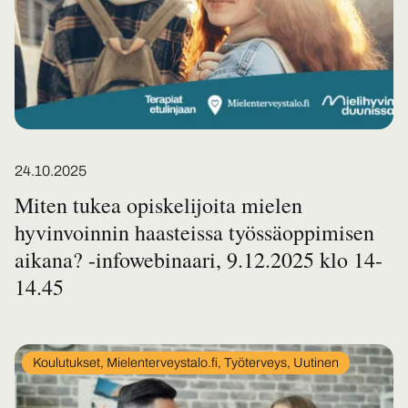
Posted on
24.10.2025
Miten tukea opiskelijoita mielen
hyvinvoinnin haasteissa työssäoppimisen
aikana? -infowebinaari, 9.12.2025 klo 14-
14.45
In
Koulutukset, Mielenterveystalo.fi, Työterveys, Uutinen
category