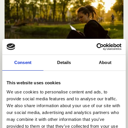
category
Consent
Details
About
Posted on
20.3.2025
This website uses cookies
Nuori kertoo: ohjattu omahoito auttoi
We use cookies to personalise content and ads, to
keskittymisen ongelmissa
provide social media features and to analyse our traffic.
We also share information about your use of our site with
our social media, advertising and analytics partners who
may combine it with other information that you’ve
In
Mielenterveystalo.fi, Pienten lasten ohjattu omahoito, Uutinen
provided to them or that they’ve collected from your use
category