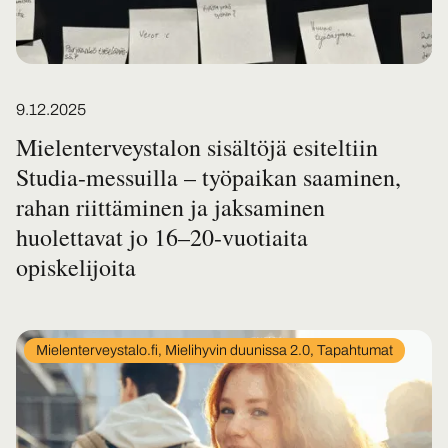
Posted on
9.12.2025
Mielenterveystalon sisältöjä esiteltiin
Studia-messuilla – työpaikan saaminen,
rahan riittäminen ja jaksaminen
huolettavat jo 16–20-vuotiaita
opiskelijoita
In
Mielenterveystalo.fi, Mielihyvin duunissa 2.0, Tapahtumat
category