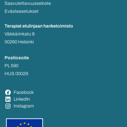
Saa­vu­tet­ta­vuus­se­los­te
Eväs­tea­se­tuk­set
Te­ra­piat etu­lin­jaan
han­ke­toi­mis­to
Väls­kä­rin­ka­tu 8
00260 Hel­sin­ki
Pos­tio­soi­te
PL 590
HUS 00029
Face­book
Lin­ke­dIn
Ins­ta­gram