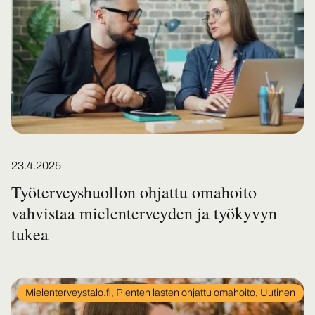
Posted on
23.4.2025
Työterveyshuollon ohjattu omahoito
vahvistaa mielenterveyden ja työkyvyn
tukea
In
Mielenterveystalo.fi, Pienten lasten ohjattu omahoito, Uutinen
category