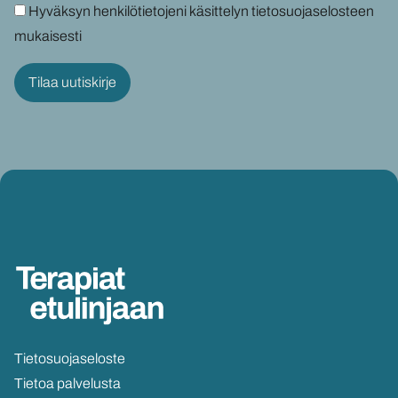
Hyväksyn henkilötietojeni käsittelyn tietosuojaselosteen
mukaisesti
Tie­to­suo­ja­se­los­te
Tie­toa pal­ve­lus­ta