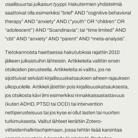
osallisuus
tai
julkaisun tyyppi
. Hakutermien yhdistelmiä
saattoivat olla esimerkiksi ”brief” AND ”cognitive behavioral
therapy” AND ”anxiety” AND (”youth” OR “children” OR
“adolescent”) AND “Scandinavia”; tai “time limited” AND
“cbt” AND “anxiety” AND “parent” AND “meta-analysis”.
Tietokannoista haettaessa hakutuloksia rajattiin 2010
jälkeen julkaistuihin lähteisiin. Artikkeleita valittiin ensin
otsikoiden perusteella. Artikkeleita ei valittu, jos ne
sijoittuivat selvästi kirjallisuuskatsauksen aiheen rajauksen
ulkopuolelle. Artikkeli jätettiin pois kirjallisuuskatsauksesta,
jos otsikosta kävi ilmi esimerkiksi rinnakkaissairastavuus
(kuten ADHD, PTSD tai OCD) tai intervention
nettiperusteisuus tai jos kyse ei ollut lasten tai nuorten
tutkimuksesta. Valitut lähteet kerättiin Zotero-
viitteidenhallintaohjelmaan, jossa tehtiin lisää karsintaa