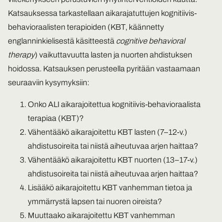
Katsauksessa tarkastellaan aikarajatuttujen kognitiivis-
behavioraalisten terapioiden (KBT, käännetty
englanninkielisestä käsitteestä
cognitive behavioral
therapy
) vaikuttavuutta lasten ja nuorten ahdistuksen
hoidossa. Katsauksen perusteella pyritään vastaamaan
seuraaviin kysymyksiin:
Onko ALI aikarajoitettua kognitiivis-behavioraalista
terapiaa (KBT)?
Vähentääkö aikarajoitettu KBT lasten (7–12-v.)
ahdistusoireita tai niistä aiheutuvaa arjen haittaa?
Vähentääkö aikarajoitettu KBT nuorten (13–17-v.)
ahdistusoireita tai niistä aiheutuvaa arjen haittaa?
Lisääkö aikarajoitettu KBT vanhemman tietoa ja
ymmärrystä lapsen tai nuoren oireista?
Muuttaako aikarajoitettu KBT vanhemman