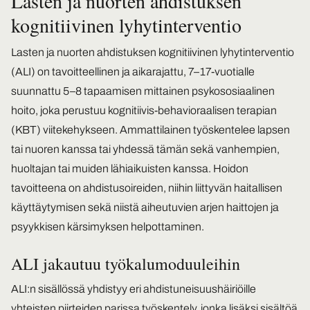
Lasten ja nuorten ahdistuksen
kognitiivinen lyhytinterventio
Lasten ja nuorten ahdistuksen kognitiivinen lyhytinterventio
(ALI) on tavoitteellinen ja aikarajattu, 7–17-vuotialle
suunnattu 5–8 tapaamisen mittainen psykososiaalinen
hoito, joka perustuu kognitiivis-behavioraalisen terapian
(KBT) viitekehykseen. Ammattilainen työskentelee lapsen
tai nuoren kanssa tai yhdessä tämän sekä vanhempien,
huoltajan tai muiden lähiaikuisten kanssa. Hoidon
tavoitteena on ahdistusoireiden, niihin liittyvän haitallisen
käyttäytymisen sekä niistä aiheutuvien arjen haittojen ja
psyykkisen kärsimyksen helpottaminen.
ALI jakautuu työkalumoduuleihin
ALI:n sisällössä yhdistyy eri ahdistuneisuushäiriöille
yhteisten piirteiden parissa työskentely, jonka lisäksi sisältöä