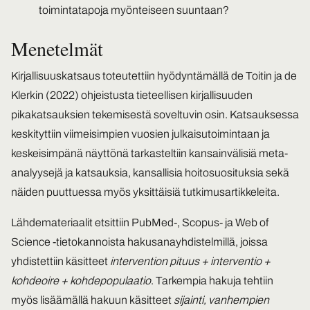
toimintatapoja myönteiseen suuntaan?
Menetelmät
Kirjallisuuskatsaus toteutettiin hyödyntämällä de Toitin ja de
Klerkin (2022) ohjeistusta tieteellisen kirjallisuuden
pikakatsauksien tekemisestä soveltuvin osin. Katsauksessa
keskityttiin viimeisimpien vuosien julkaisutoimintaan ja
keskeisimpänä näyttönä tarkasteltiin kansainvälisiä meta-
analyysejä ja katsauksia, kansallisia hoitosuosituksia sekä
näiden puuttuessa myös yksittäisiä tutkimusartikkeleita.
Lähdemateriaalit etsittiin PubMed-, Scopus- ja Web of
Science -tietokannoista hakusanayhdistelmillä, joissa
yhdistettiin käsitteet
intervention pituus + interventio +
kohdeoire + kohdepopulaatio
. Tarkempia hakuja tehtiin
myös lisäämällä hakuun käsitteet
sijainti,
vanhempien