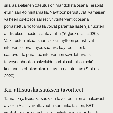
sillä laaja-alainen toteutus on mahdollista osana Terapiat
etulinjaan -toimintamallia. Näyttöön perustuvat, varhaisen
vaiheen psykososiaaliset lyhytinterventiot osana
porrastettua hoitomallia voivat parantaa lasten ja nuorten
ahdistuksen hoidon saatavuutta (Yeguez et al., 2020).
Vaikutusten aikaansaamiseksi näyttöön perustuvat
interventiot ovat myös saatava käyttöön: hoidon
saatavuutta parantaa intervention sovellettavuus
terveydenhuollon palveluiden eri olosuhteissa sekä
kustannustehokas skaalautuvuus ja toteutus (Stoll et al.,
2020).
Kirjallisuuskatsauksen tavoitteet
Tämän kirjallisuuskatsauksen tavoitteena on ennakoivasti
arvioida ALI:n vaikuttavuutta samankaltaisten, KBT-
viitekehykseen perustuvien lyhytinterventioiden kautta.