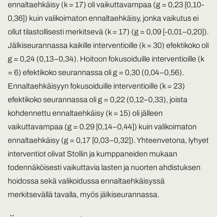
ennaltaehkäisy (k = 17) oli vaikuttavampaa (g = 0,23 [0,10-
0,36]) kuin valikoimaton ennaltaehkäisy, jonka vaikutus ei
ollut tilastollisesti merkitsevä (k = 17) (g = 0,09 [-0,01–0,20]).
Jälkiseurannassa kaikille interventioille (k = 30) efektikoko oli
g = 0,24 (0,13–0,34). Hoitoon fokusoiduille interventioille (k
= 6) efektikoko seurannassa oli g = 0,30 (0,04–0,56).
Ennaltaehkäisyyn fokusoiduille interventioille (k = 23)
efektikoko seurannassa oli g = 0,22 (0,12–0,33), joista
kohdennettu ennaltaehkäisy (k = 15) oli jälleen
vaikuttavampaa (g = 0.29 [0,14–0,44]) kuin valikoimaton
ennaltaehkäisy (g = 0,17 [0,03–0,32]). Yhteenvetona, lyhyet
interventiot olivat Stollin ja kumppaneiden mukaan
todennäköisesti vaikuttavia lasten ja nuorten ahdistuksen
hoidossa sekä valikoidussa ennaltaehkäisyssä
merkitsevällä tavalla, myös jälkiseurannassa.