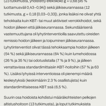
(23 tutkimusta, yhdistetty efektikoko g = 0,68 [95 %
luottamusväli 0,43–0,94]) sekä jälkiseurannassa (12
tutkimusta, g = 0,18 [0,03–0,33]), jonka lisäksi ne olivat yhtä
tehokkaita kuin KBT- tai muut aktiiviset verrokkihoidot, sekä
hoidon jälkeen että jälkiseurannassa. Sekundäärisenä
vastemuuttujana oli lyhytinterventioilla saavutettu oireiden
remissio hoidon jälkeen ja toipuminen jälkiseurannassa.
Lyhytinterventiot olivat tässä tehokkaampia hoidon jälkeen
(54 %) sekä jälkiseurannassa (64 %) kuin lumehoidossa
(26 % ja 35 %) tai odotuslistalla (7 % ja 9 %), ja jälleen
verrattavissa standardimittaisiin KBT-hoitoihin (57 % ja 63
%). Lisäksi lyhyissä interventioissa oli pienempi määrä
keskeytyksiä (keskimäärin 2.3 % osallistujista) kuin
standardimittaisessa KBT:ssä (6,5 %).
Suurin osa hoidoista kohdistui määräkohteisten pelkojen
altistushoitoon (13 tutkimusta), ja loput tutkimuksista