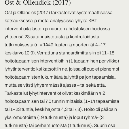
Öst & Ollendick (2017)
Öst ja Ollendick (2017) tarkastelivat systemaattisessa
katsauksessa ja meta-analyysissa lyhyitä KBT-
interventioita lasten ja nuorten ahdistuksen hoidossa
yhteensä 23 satunnaistetusta ja kontrolloidusta
tutkimuksesta (n = 1449, lasten ja nuorten iät 4–17,
keskiarvo 10,9). Verrattuna standardimittaisiin eli 11–18
hoitotapaamisen interventioihin (1 tapaaminen per viikko)
lyhytinterventioiksi katsottiin ne, joissa oli puolet pienempi
hoitotapaamisten lukumäärä tai yhtä paljon tapaamisia,
mutta selvästi lyhyemmässä ajassa – tai sekä että.
Tarkastellut lyhytinterventiot olivat keskimäärin 4,2
hoitotapaamisen tai 7,0 tunnin mittaisia (1–14 tapaamista
tai 1–23 tuntia, keskihajonta 4,3 tai 7,3). Hoito oli pääosin
yksilömuotoista (19 tutkimusta) ja loput ryhmä- (3
tutkimusta) tai perhemuotoista (1 tutkimus). Suurin osa