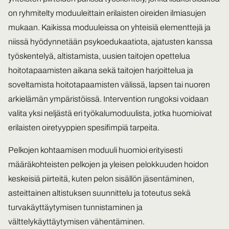
on ryhmitelty moduuleittain erilaisten oireiden ilmiasujen
mukaan. Kaikissa moduuleissa on yhteisiä elementtejä ja
niissä hyödynnetään psykoedukaatiota, ajatusten kanssa
työskentelyä, altistamista, uusien taitojen opettelua
hoitotapaamisten aikana sekä taitojen harjoittelua ja
soveltamista hoitotapaamisten välissä, lapsen tai nuoren
arkielämän ympäristöissä. Intervention rungoksi voidaan
valita yksi neljästä eri työkalumoduulista, jotka huomioivat
erilaisten oiretyyppien spesifimpiä tarpeita.
Pelkojen kohtaamisen moduuli huomioi erityisesti
määräkohteisten pelkojen ja yleisen pelokkuuden hoidon
keskeisiä piirteitä, kuten pelon sisällön jäsentäminen,
asteittainen altistuksen suunnittelu ja toteutus sekä
turvakäyttäytymisen tunnistaminen ja
välttelykäyttäytymisen vähentäminen.