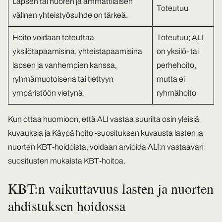
Lapsen tai nuoren ja ammattilaisen
Toteutuu
välinen yhteistyösuhde on tärkeä.
Hoito voidaan toteuttaa
Toteutuu; ALI
yksilötapaamisina, yhteistapaamisina
on yksilö- tai
lapsen ja vanhempien kanssa,
perhehoito,
ryhmämuotoisena tai tiettyyn
mutta ei
ympäristöön vietynä.
ryhmähoito
Kun ottaa huomioon, että ALI vastaa suurilta osin yleisiä
kuvauksia ja Käypä hoito -suosituksen kuvausta lasten ja
nuorten KBT-hoidoista, voidaan arvioida ALI:n vastaavan
suositusten mukaista KBT-hoitoa.
KBT:n vaikuttavuus lasten ja nuorten
ahdistuksen hoidossa