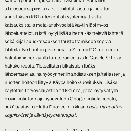
samoin perustein, lukemalla tiivistelmät. Parhaiten
aiheeseen sopivista (aikarajoitetut, lasten ja nuorten
ahdistuksen KBT-interventiot) systemaattisista
katsauksista ja meta-analyyseistä käytiin läpi myös
lähdeluettelot. Niistä löytyi lisää aihetta käsitteleviä lähteitä
sekä kirjallisuuskatsauksen taustoittamiseen sopivia
lähteitä. Ne haettiin joko suoraan Zoteron DOI-numeron
hakutoiminnon avulla tai otsikoiden avulla Google Scholar -
hakukoneesta. Tieteellisten julkaisujen lisäksi
lähdemateriaalina hyödynnettiin ahdistuksen ja/tai lasten ja
nuorten hoitoon liittyviä Käypä hoito -suosituksia. Lisäksi
käytettiin Terveyskirjaston artikkeleita, jotka löytyivät yllä
olevia hakutermejä hyödyntäen Google-hakukoneesta,
sekä saatavilla ollutta Duodecimin kirjaa
Lasten ja nuorten
kognitiiviset ja käyttäytymisterapiat
.