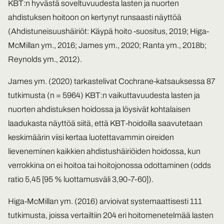
KBT:n hyvästä soveltuvuudesta lasten ja nuorten
ahdistuksen hoitoon on kertynyt runsaasti näyttöä
(Ahdistuneisuushäiriöt: Käypä hoito -suositus, 2019; Higa-
McMillan ym., 2016; James ym., 2020; Ranta ym., 2018b;
Reynolds ym., 2012).
James ym. (2020) tarkastelivat Cochrane-katsauksessa 87
tutkimusta (n = 5964) KBT:n vaikuttavuudesta lasten ja
nuorten ahdistuksen hoidossa ja löysivät kohtalaisen
laadukasta näyttöä siitä, että KBT-hoidoilla saavutetaan
keskimäärin viisi kertaa luotettavammin oireiden
lieveneminen kaikkien ahdistushäiriöiden hoidossa, kun
verrokkina on ei hoitoa tai hoitojonossa odottaminen (odds
ratio 5,45 [95 % luottamusväli 3,90-7-60]).
Higa-McMillan ym. (2016) arvioivat systemaattisesti 111
tutkimusta, joissa vertailtiin 204 eri hoitomenetelmää lasten