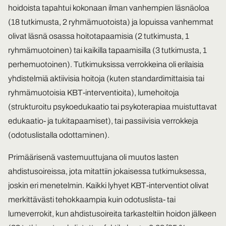
hoidoista tapahtui kokonaan ilman vanhempien läsnäoloa
(18 tutkimusta, 2 ryhmämuotoista) ja lopuissa vanhemmat
olivat läsnä osassa hoitotapaamisia (2 tutkimusta, 1
ryhmämuotoinen) tai kaikilla tapaamisilla (3 tutkimusta, 1
perhemuotoinen). Tutkimuksissa verrokkeina oli erilaisia
yhdistelmiä aktiivisia hoitoja (kuten standardimittaisia tai
ryhmämuotoisia KBT-interventioita), lumehoitoja
(strukturoitu psykoedukaatio tai psykoterapiaa muistuttavat
edukaatio- ja tukitapaamiset), tai passiivisia verrokkeja
(odotuslistalla odottaminen).
Primäärisenä vastemuuttujana oli muutos lasten
ahdistusoireissa, jota mitattiin jokaisessa tutkimuksessa,
joskin eri menetelmin. Kaikki lyhyet KBT-interventiot olivat
merkittävästi tehokkaampia kuin odotuslista- tai
lumeverrokit, kun ahdistusoireita tarkasteltiin hoidon jälkeen