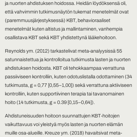
ja nuorten ahdistuksen hoidossa. Heidän löydöksensä oli,
että vahvimmin tutkimusnäytön tukemat menetelmät ovat
(paremmuusjärjestyksessä) KBT, behavioraaliset
menetelmät kuten altistus ja mallintaminen, vanhempia
osallistava KBT sekä KBT yhdistettynä lääkehoitoon.
Reynolds ym. (2012) tarkastelivat meta-analyysissä 55
satunnaistettua ja kontrolloitua tutkimusta lasten ja nuorten
ahdistuksen hoidosta. KBT oli tehokkaampaa verrattuna
passiiviseen kontrolliin, kuten odotuslistalla odottaminen (34
tutkimusta, g = 0,77 [0,55–1,00]) sekä verrattuna aktiiviseen
kontrolliin, kuten supportiivinen terapia tai tavanomainen
hoito (14 tutkimusta, g = 0.39 [0,15–0,64]).
Ahdistuneisuuden hoitoon suunnattujen KBT-hoitojen
vaikuttavuus voi yleistyä myös lasten ja nuorten elämän
muille osa-alueille. Kreuze ym. (2018) havaitsivat meta-