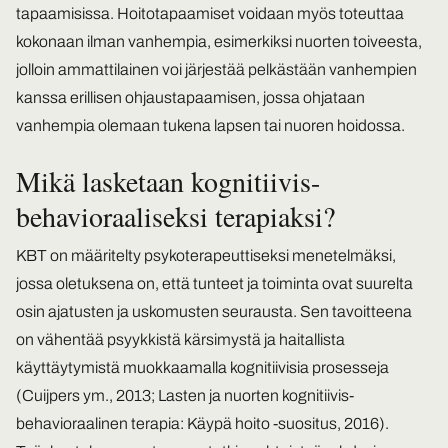
tapaamisissa. Hoitotapaamiset voidaan myös toteuttaa
kokonaan ilman vanhempia, esimerkiksi nuorten toiveesta,
jolloin ammattilainen voi järjestää pelkästään vanhempien
kanssa erillisen ohjaustapaamisen, jossa ohjataan
vanhempia olemaan tukena lapsen tai nuoren hoidossa.
Mikä lasketaan kognitiivis-
behavioraaliseksi terapiaksi?
KBT on määritelty psykoterapeuttiseksi menetelmäksi,
jossa oletuksena on, että tunteet ja toiminta ovat suurelta
osin ajatusten ja uskomusten seurausta. Sen tavoitteena
on vähentää psyykkistä kärsimystä ja haitallista
käyttäytymistä muokkaamalla kognitiivisia prosesseja
(Cuijpers ym., 2013; Lasten ja nuorten kognitiivis-
behavioraalinen terapia: Käypä hoito -suositus, 2016).