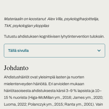
Materiaalin on koostanut Alex Villa, psykologiharjoittelija,
TkK, psykologian ylioppilas
Tutustu ahdistuksen kognitiivisen lyhytintervention tuloksiin.
Tällä sivulla
Johdanto
Ahdistushäiriöt ovat yleisimpiä lasten ja nuorten
mielenterveyden häiriöitä. Eri arvioiden mukaan
häiriötasoisesta ahdistuksesta kärsii 3–9 % lapsista ja 10–
15 % nuorista (Higa-McMillan ym., 2016; James ym., 2020;
Luoma, 2022; Polanczyk ym., 2015; Ranta ym., 2001). Vain