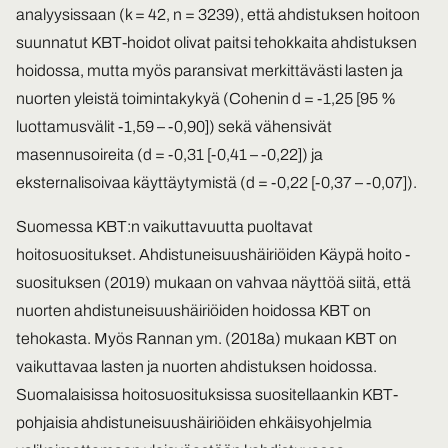
analyysissaan (k = 42, n = 3239), että ahdistuksen hoitoon
suunnatut KBT-hoidot olivat paitsi tehokkaita ahdistuksen
hoidossa, mutta myös paransivat merkittävästi lasten ja
nuorten yleistä toimintakykyä (Cohenin d = -1,25 [95 %
luottamusvälit -1,59 – -0,90]) sekä vähensivät
masennusoireita (d = -0,31 [-0,41 – -0,22]) ja
eksternalisoivaa käyttäytymistä (d = -0,22 [-0,37 – -0,07]).
Suomessa KBT:n vaikuttavuutta puoltavat
hoitosuositukset. Ahdistuneisuushäiriöiden Käypä hoito -
suosituksen (2019) mukaan on vahvaa näyttöä siitä, että
nuorten ahdistuneisuushäiriöiden hoidossa KBT on
tehokasta. Myös Rannan ym. (2018a) mukaan KBT on
vaikuttavaa lasten ja nuorten ahdistuksen hoidossa.
Suomalaisissa hoitosuosituksissa suositellaankin KBT-
pohjaisia ahdistuneisuushäiriöiden ehkäisyohjelmia