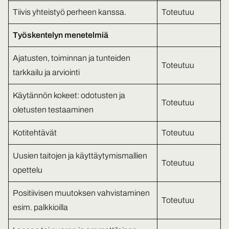
Tiivis yhteistyö perheen kanssa.
Toteutuu
Työskentelyn menetelmiä
Ajatusten, toiminnan ja tunteiden
Toteutuu
tarkkailu ja arviointi
Käytännön kokeet: odotusten ja
Toteutuu
oletusten testaaminen
Kotitehtävät
Toteutuu
Uusien taitojen ja käyttäytymismallien
Toteutuu
opettelu
Positiivisen muutoksen vahvistaminen
Toteutuu
esim. palkkioilla