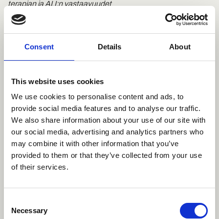
terapian ja ALI:n vastaavuudet
Lasten ja
nuorten
Consent
Details
About
Käypä hoito -suositus
ahdistuksen
kognitiivinen
This website uses cookies
lyhytinterventio
We use cookies to personalise content and ads, to
Ympäristön ärsykkeille annetut
provide social media features and to analyse our traffic.
We also share information about your use of our site with
merkitykset ja tulkinnat vaikuttavat
Toteutuu
our social media, advertising and analytics partners who
käyttäytymiseen ja tunteisiin.
may combine it with other information that you’ve
provided to them or that they’ve collected from your use
Kognitiivisessa prosessoinnissa
of their services.
(aistihavaintojen käsittely, ajattelu,
päätelmien teko jne.) voi olla puutteita
Toteutuu
ja vääristymiä, jotka vaikuttavat
Consent
Necessary
tunteisiin ja toimintaan.
Selection