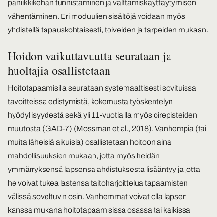
paniikkikehän tunnistaminen ja välttämiskäyttäytymisen
vähentäminen. Eri moduulien sisältöjä voidaan myös
yhdistellä tapauskohtaisesti, toiveiden ja tarpeiden mukaan.
Hoidon vaikuttavuutta seurataan ja
huoltajia osallistetaan
Hoitotapaamisilla seurataan systemaattisesti sovituissa
tavoitteissa edistymistä, kokemusta työskentelyn
hyödyllisyydestä sekä yli 11-vuotiailla myös oirepisteiden
muutosta (GAD-7) (Mossman et al., 2018). Vanhempia (tai
muita läheisiä aikuisia) osallistetaan hoitoon aina
mahdollisuuksien mukaan, jotta myös heidän
ymmärryksensä lapsensa ahdistuksesta lisääntyy ja jotta
he voivat tukea lastensa taitoharjoittelua tapaamisten
välissä soveltuvin osin. Vanhemmat voivat olla lapsen
kanssa mukana hoitotapaamisissa osassa tai kaikissa