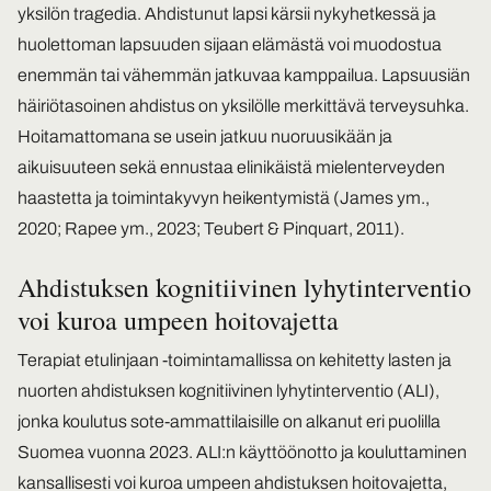
yksilön tragedia. Ahdistunut lapsi kärsii nykyhetkessä ja
huolettoman lapsuuden sijaan elämästä voi muodostua
enemmän tai vähemmän jatkuvaa kamppailua. Lapsuusiän
häiriötasoinen ahdistus on yksilölle merkittävä terveysuhka.
Hoitamattomana se usein jatkuu nuoruusikään ja
aikuisuuteen sekä ennustaa elinikäistä mielenterveyden
haastetta ja toimintakyvyn heikentymistä (James ym.,
2020; Rapee ym., 2023; Teubert & Pinquart, 2011).
Ahdistuksen kognitiivinen lyhytinterventio
voi kuroa umpeen hoitovajetta
Terapiat etulinjaan -toimintamallissa on kehitetty lasten ja
nuorten ahdistuksen kognitiivinen lyhytinterventio (ALI),
jonka koulutus sote-ammattilaisille on alkanut eri puolilla
Suomea vuonna 2023. ALI:n käyttöönotto ja kouluttaminen
kansallisesti voi kuroa umpeen ahdistuksen hoitovajetta,