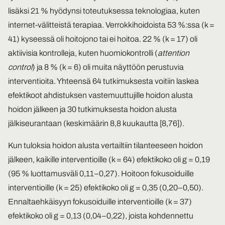
lisäksi 21 % hyödynsi toteutuksessa teknologiaa, kuten
internet-välitteistä terapiaa. Verrokkihoidoista 53 %:ssa (k =
41) kyseessä oli hoitojono tai ei hoitoa. 22 % (k = 17) oli
aktiivisia kontrolleja, kuten huomiokontrolli (
attention
control
) ja 8 % (k = 6) oli muita näyttöön perustuvia
interventioita. Yhteensä 64 tutkimuksesta voitiin laskea
efektikoot ahdistuksen vastemuuttujille hoidon alusta
hoidon jälkeen ja 30 tutkimuksesta hoidon alusta
jälkiseurantaan (keskimäärin 8,8 kuukautta [8,76]).
Kun tuloksia hoidon alusta vertailtiin tilanteeseen hoidon
jälkeen, kaikille interventioille (k = 64) efektikoko oli g = 0,19
(95 % luottamusväli 0,11–0,27). Hoitoon fokusoiduille
interventioille (k = 25) efektikoko oli g = 0,35 (0,20–0,50).
Ennaltaehkäisyyn fokusoiduille interventioille (k = 37)
efektikoko oli g = 0,13 (0,04–0,22), joista kohdennettu