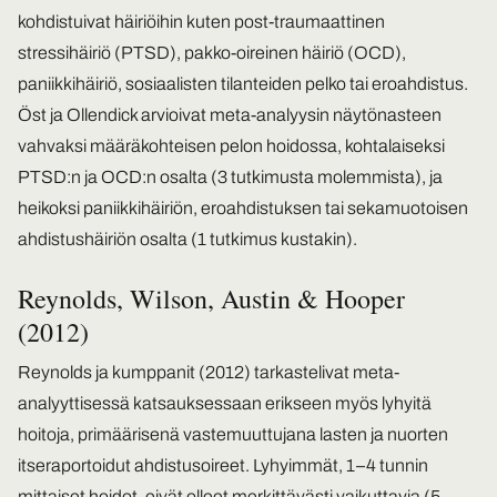
kohdistuivat häiriöihin kuten post-traumaattinen
stressihäiriö (PTSD), pakko-oireinen häiriö (OCD),
paniikkihäiriö, sosiaalisten tilanteiden pelko tai eroahdistus.
Öst ja Ollendick arvioivat meta-analyysin näytönasteen
vahvaksi määräkohteisen pelon hoidossa, kohtalaiseksi
PTSD:n ja OCD:n osalta (3 tutkimusta molemmista), ja
heikoksi paniikkihäiriön, eroahdistuksen tai sekamuotoisen
ahdistushäiriön osalta (1 tutkimus kustakin).
Reynolds, Wilson, Austin & Hooper
(2012)
Reynolds ja kumppanit (2012) tarkastelivat meta-
analyyttisessä katsauksessaan erikseen myös lyhyitä
hoitoja, primäärisenä vastemuuttujana lasten ja nuorten
itseraportoidut ahdistusoireet. Lyhyimmät, 1–4 tunnin
mittaiset hoidot, eivät olleet merkittävästi vaikuttavia (5