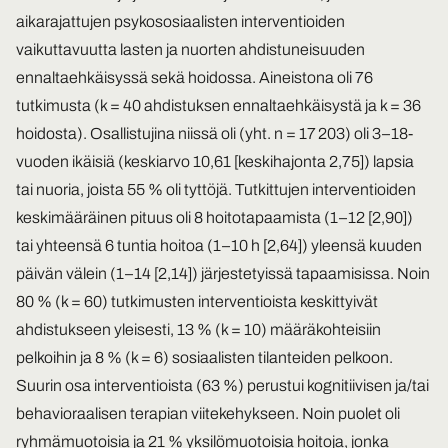
aikarajattujen psykososiaalisten interventioiden
vaikuttavuutta lasten ja nuorten ahdistuneisuuden
ennaltaehkäisyssä sekä hoidossa. Aineistona oli 76
tutkimusta (k = 40 ahdistuksen ennaltaehkäisystä ja k = 36
hoidosta). Osallistujina niissä oli (yht. n = 17 203) oli 3–18-
vuoden ikäisiä (keskiarvo 10,61 [keskihajonta 2,75]) lapsia
tai nuoria, joista 55 % oli tyttöjä. Tutkittujen interventioiden
keskimääräinen pituus oli 8 hoitotapaamista (1–12 [2,90])
tai yhteensä 6 tuntia hoitoa (1–10 h [2,64]) yleensä kuuden
päivän välein (1–14 [2,14]) järjestetyissä tapaamisissa. Noin
80 % (k = 60) tutkimusten interventioista keskittyivät
ahdistukseen yleisesti, 13 % (k = 10) määräkohteisiin
pelkoihin ja 8 % (k = 6) sosiaalisten tilanteiden pelkoon.
Suurin osa interventioista (63 %) perustui kognitiivisen ja/tai
behavioraalisen terapian viitekehykseen. Noin puolet oli
ryhmämuotoisia ja 21 % yksilömuotoisia hoitoja, jonka