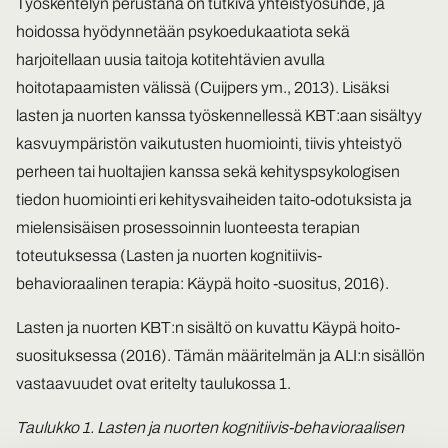
Työskentelyn perustana on tutkiva yhteistyösuhde, ja
hoidossa hyödynnetään psykoedukaatiota sekä
harjoitellaan uusia taitoja kotitehtävien avulla
hoitotapaamisten välissä (Cuijpers ym., 2013). Lisäksi
lasten ja nuorten kanssa työskennellessä KBT:aan sisältyy
kasvuympäristön vaikutusten huomiointi, tiivis yhteistyö
perheen tai huoltajien kanssa sekä kehityspsykologisen
tiedon huomiointi eri kehitysvaiheiden taito-odotuksista ja
mielensisäisen prosessoinnin luonteesta terapian
toteutuksessa (Lasten ja nuorten kognitiivis-
behavioraalinen terapia: Käypä hoito -suositus, 2016).
Lasten ja nuorten KBT:n sisältö on kuvattu Käypä hoito-
suosituksessa (2016). Tämän määritelmän ja ALI:n sisällön
vastaavuudet ovat eritelty taulukossa 1.
Taulukko 1. Lasten ja nuorten kognitiivis-behavioraalisen