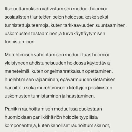
Itseluottamuksen vahvistamisen moduuli huomioi
sosiaalisten tilanteiden pelon hoidossa keskeiseksi
tunnistettuja teemoja, kuten tarkkaavuuden suuntaaminen,
uskomusten testaaminen ja turvakäyttäytymisen
tunnistaminen.
Murehtimisen vähentämisen moduuli taas huomioi
yleistyneen ahdistuneisuuden hoidossa käytettäviä
menetelmiä, kuten ongelmanratkaisun opettaminen,
huolehtimisen rajaaminen, epävarmuuden sietämisen
harjoittelu sekä murehtimiseen liitettyjen positiivisten
uskomusten tunnistaminen ja haastaminen.
Paniikin rauhoittamisen moduulissa puolestaan
huomioidaan paniikkihäiriön hoidolle tyypillisiä
komponentteja, kuten keholliset rauhoittumiskeinot,