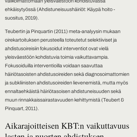
valikoimattomaan yleisväestöön kohdistuvassa
ehkäisytyössä (Ahdistuneisuushäiriöt: Käypä hoito -
suositus, 2019).
Teubertin ja Pinquartin (2011) meta-analyysin mukaan
oirekartoituksen perusteella toteutetut selektiiviset ja
ahdistusoireisiin fokusoidut interventiot ovat vielä
yleisväestöön kohdistuvia toimia vaikuttavampia.
Fokusoiduilla interventioilla voidaan saavuttaa
häiriötasoisten ahdistusoireiden sekä diagnosoimattomien
ja subkliinisten ahdistusoireiden lievenemistä, mutta myös
ennaltaehkäistä häiriötasoisen ahdistuneisuuden sekä
muun rinnakkaissairastavuuden kehittymistä (Teubert &
Pinquart, 2011).
Aikarajoitteisen KBT:n vaikuttavuus
lasten ja nuorten ahdistuksen