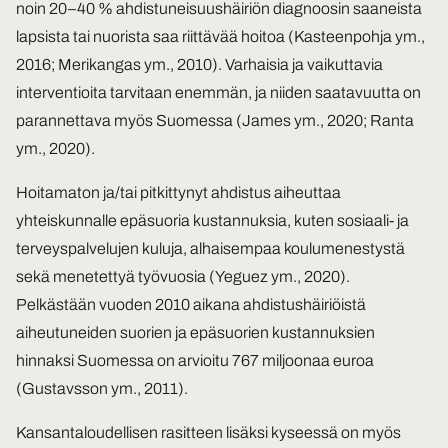
noin 20–40 % ahdistuneisuushäiriön diagnoosin saaneista
lapsista tai nuorista saa riittävää hoitoa (Kasteenpohja ym.,
2016; Merikangas ym., 2010). Varhaisia ja vaikuttavia
interventioita tarvitaan enemmän, ja niiden saatavuutta on
parannettava myös Suomessa (James ym., 2020; Ranta
ym., 2020).
Hoitamaton ja/tai pitkittynyt ahdistus aiheuttaa
yhteiskunnalle epäsuoria kustannuksia, kuten sosiaali- ja
terveyspalvelujen kuluja, alhaisempaa koulumenestystä
sekä menetettyä työvuosia (Yeguez ym., 2020).
Pelkästään vuoden 2010 aikana ahdistushäiriöistä
aiheutuneiden suorien ja epäsuorien kustannuksien
hinnaksi Suomessa on arvioitu 767 miljoonaa euroa
(Gustavsson ym., 2011).
Kansantaloudellisen rasitteen lisäksi kyseessä on myös