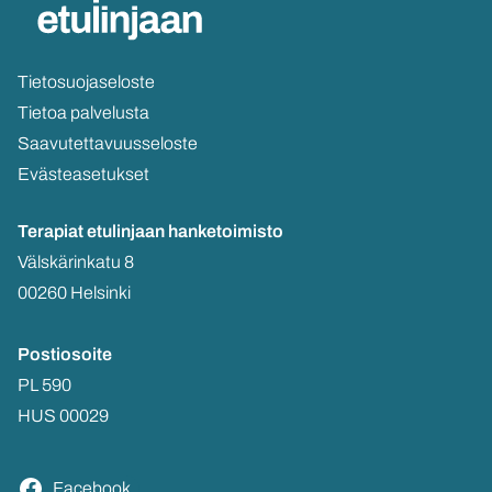
Tie­to­suo­ja­se­los­te
Tie­toa pal­ve­lus­ta
Saa­vu­tet­ta­vuus­se­los­te
Eväs­tea­se­tuk­set
Te­ra­piat etu­lin­jaan
han­ke­toi­mis­to
Väls­kä­rin­ka­tu 8
00260 Hel­sin­ki
Pos­tio­soi­te
PL 590
HUS 00029
Face­book