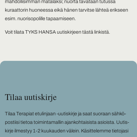
mahdollisimman matalaksi; nuorta tavataan tutussa
kuraattorin huoneessa eikä hänen tarvitse lähteä erikseen
esim. nuorisopolille tapaamiseen.
Voit tilata TYKS HANSA uutiskirjeen
tästä linkistä.
Tilaa uu­tis­kir­je
Tilaa Te­ra­piat etu­lin­jaan -​uutiskirje ja saat suo­raan säh­kö­
pos­tii­si tie­toa toi­min­ta­mal­lin ajan­koh­tai­sis­ta asiois­ta. Uu­tis­
kir­je il­mes­tyy 1-2 kuu­kau­den vä­lein. Kä­sit­te­lem­me tie­to­ja­si