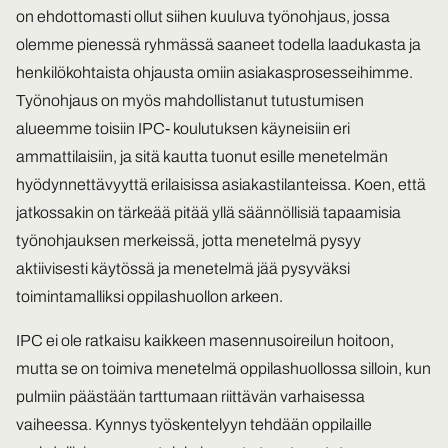
on ehdottomasti ollut siihen kuuluva työnohjaus, jossa
olemme pienessä ryhmässä saaneet todella laadukasta ja
henkilökohtaista ohjausta omiin asiakasprosesseihimme.
Työnohjaus on myös mahdollistanut tutustumisen
alueemme toisiin IPC- koulutuksen käyneisiin eri
ammattilaisiin, ja sitä kautta tuonut esille menetelmän
hyödynnettävyyttä erilaisissa asiakastilanteissa. Koen, että
jatkossakin on tärkeää pitää yllä säännöllisiä tapaamisia
työnohjauksen merkeissä, jotta menetelmä pysyy
aktiivisesti käytössä ja menetelmä jää pysyväksi
toimintamalliksi oppilashuollon arkeen.
IPC ei ole ratkaisu kaikkeen masennusoireilun hoitoon,
mutta se on toimiva menetelmä oppilashuollossa silloin, kun
pulmiin päästään tarttumaan riittävän varhaisessa
vaiheessa. Kynnys työskentelyyn tehdään oppilaille