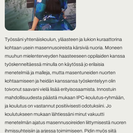
Työssäni yhtenäiskoulun, yläasteen ja lukion kuraattorina
kohtaan usein masennusoireista kärsiviä nuoria. Moneen
muuhun mielenterveyden haasteeseen oppilaiden kanssa
työskenneltäessä minulla on käytössä jo erilaisia
menetelmiä ja malleja, mutta masentuneiden nuorten
kohtaamiseen ja heidän kanssansa työskentelyyn olin
toivonut saavani vielä lisää erityisosaamista. Innostuin
mahdollisuudesta päästä mukaan IPC-koulutus-ryhmään,
ja koulutus on vastannut positiivisesti odotuksiini. Jo
koulutukseen mukaan lähtiessäni minut vakuutti
menetelmän ajatus masennusoireiden liittymisestä nuoren
ihmissuhteisiin ja arjessa toimimiseen. Pidin myös siitä