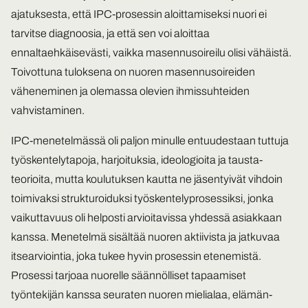
ajatuksesta, että IPC-prosessin aloittamiseksi nuori ei
tarvitse diagnoosia, ja että sen voi aloittaa
ennaltaehkäisevästi, vaikka masennusoireilu olisi vähäistä.
Toivottuna tuloksena on nuoren masennusoireiden
väheneminen ja olemassa olevien ihmissuhteiden
vahvistaminen.
IPC-menetelmässä oli paljon minulle entuudestaan tuttuja
työskentelytapoja, harjoituksia, ideologioita ja tausta-
teorioita, mutta koulutuksen kautta ne jäsentyivät vihdoin
toimivaksi strukturoiduksi työskentelyprosessiksi, jonka
vaikuttavuus oli helposti arvioitavissa yhdessä asiakkaan
kanssa. Menetelmä sisältää nuoren aktiivista ja jatkuvaa
itsearviointia, joka tukee hyvin prosessin etenemistä.
Prosessi tarjoaa nuorelle säännölliset tapaamiset
työntekijän kanssa seuraten nuoren mielialaa, elämän-