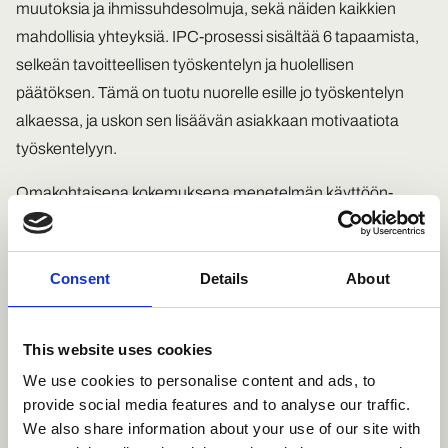
muutoksia ja ihmissuhdesolmuja, sekä näiden kaikkien
mahdollisia yhteyksiä. IPC-prosessi sisältää 6 tapaamista,
selkeän tavoitteellisen työskentelyn ja huolellisen
päätöksen. Tämä on tuotu nuorelle esille jo työskentelyn
alkaessa, ja uskon sen lisäävän asiakkaan motivaatiota
työskentelyyn.
Omakohtaisena kokemuksena menetelmän käyttöön-
otosta oppilaiden kanssa olen positiivisesti yllättynyt siitä,
kuinka sitoutuneita he ovat olleet. Menetelmä on saanut
nuorilta kiitosta tapaamisten säännöllisyydestä ja
Consent
Details
About
tiheydestä. Nuoret ovat kokeneet hyödyllisenä myös
valitsemansa teeman ympärille keskittymisen. Menetelmä
This website uses cookies
on herättänyt minut ammattilaisena pohtimaan myös sitä,
We use cookies to personalise content and ads, to
miten nykyisessä resurssitilanteessa pystyisin tarjoamaan
provide social media features and to analyse our traffic.
samanlaisia työskentelymahdollisuuksia useammalle
We also share information about your use of our site with
nuorelle. Uskon ja tiedän intensiivisen työskentelyjakson