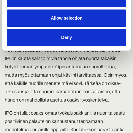
lähtenyttä IPC-prosessia siirtyen syventyen IPT-N jaksolle
toisen työntekijän kanssa.
Allow selection
Koulutuksen kautta opin itse terästämään omaa
toimintatapaani nuorten ohjauksessa ja mm. tiettyyn
Deny
teemaan keskittyessä. Pääsääntöisesti annan tapaamisilla
nuorelle vapauden valita keskustelumme teemat, mutta
IPC:n kautta sain toimivia tapoja ohjata nuorta takaisin
tietyn teeman ympärille. Opin antamaan nuorelle tilaa,
mutta myös ottamaan ohjat käsiini tarvittaessa. Opin myös,
että kaikille nuorille menetelmä ei sovi. Tärkeää on oikea-
aikaisuus ja että nuoren elämäntilanne on sellainen, että
hänen on mahdollista asettua osaksi työskentelyä.
IPC on tullut osaksi omaa työkalupakkiani, ja nuorilta saatu
positiivinen palaute on kannustanut tarjoamaan
menetelmää erilaisille oppilaille. Koulutuksen parasta antia