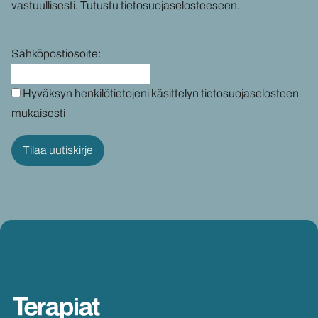
vas­tuul­li­ses­ti.
Tu­tus­tu tie­to­suo­ja­se­los­tee­seen
.
Sähköpostiosoite:
Hyväksyn henkilötietojeni käsittelyn tietosuojaselosteen
mukaisesti