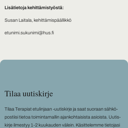
Lisätietoja kehittämistyöstä:
Susan Laitala, kehittämispäällikkö
etunimi.sukunimi@hus.fi
Tilaa uu­tis­kir­je
Tilaa Te­ra­piat etu­lin­jaan -​uutiskirje ja saat suo­raan säh­kö­
pos­tii­si tie­toa toi­min­ta­mal­lin ajan­koh­tai­sis­ta asiois­ta. Uu­tis­
kir­je il­mes­tyy 1-2 kuu­kau­den vä­lein. Kä­sit­te­lem­me tie­to­ja­si