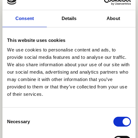
rakennetaan koulutuspolkuja muun muassa riippuvuuksien
tunnistamiseen ja puheeksiottoon, motivoivaan
Consent
Details
About
haastatteluun, yhteisövahvistusohjelmiin, kognitiivisiin
hoitomenetelmiin sekä intensiiviseen perhe- ja
This website uses cookies
verkostotyöhön. Yhteistoiminta käynnistyy vaiheittain
We use cookies to personalise content and ads, to
vuoden 2026 aikana.
provide social media features and to analyse our traffic.
“Pelkästään hyvinvointialueiden yhteisrahoituksella
We also share information about your use of our site with
our social media, advertising and analytics partners who
toteutetussa kokonaisuudessa koulutetaan ensi kesään
may combine it with other information that you’ve
mennessä jopa 500 sote-ammattilaista vaativampien
provided to them or that they’ve collected from your use
menetelmien osaajiksi”, kertoo Terapiat etulinjaan -
of their services.
toimintamallin koulutustoiminnasta vastaavan
kehittämispäällikkö
Susan Laitala
.
Consent
Yhteistyö vastaa todelliseen
Necessary
Selection
tarpeeseen