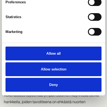
Preferences
Laitalan mukaan hyvinvointialueyhteistyön merkitys on
poikkeuksellisen suuri sekä palvelujärjestelmän että
Statistics
asiakkaiden näkökulmasta.
”Päihde- ja riippuvuusongelmista kärsivät nuoret ja heidän
Marketing
perheensä ovat usein joutuneet asioimaan useissa eri
palveluissa ilman selkeää yhteistä hoitopolkua. Nyt
rakennamme ensimmäistä kertaa valtakunnallisesti
Allow all
yhtenäistä kokonaisuutta, joka auttaa ammattilaisia
tarjoamaan oikeanlaista tukea oikeaan aikaan. Tämä on
Allow selection
tärkeä askel kohti yhdenvertaisempia ja vaikuttavampia
palveluja”,
kertoo Laitala.
Deny
Yhteistyöhön on sitoutunut lähes kaikki hyvinvointialueet.
Kokonaisuus täydentää ympäri Suomen käynnissä olevia
hankkeita, joiden tavoitteena on ehkäistä nuorten