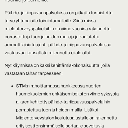
Päihde- ja riippuvuuspalveluissa on pitkään tunnistettu
tarve yhtenäisille toimintamalleille. Siinä missä
mielenterveyspalveluihin on viime vuosina rakennettu
porrastettuja tuen ja hoidon malleja ja koulutettu
ammattilaisia laajasti, päihde- ja riippuvuuspalveluissa
vastaavaa kansallista rakennetta ei ole ollut.
Nyt käynnissä on kaksi kehittämiskokonaisuutta, joilla
vastataan tähän tarpeeseen:
STM:n rahoittamassa hankkeessa nuorten
huumekuolemien ehkäisemiseksi on viime syksystä
alkaen kehitetty päihde- ja riippuvuuspalveluihin
porrastettua tuen ja hoidon mallia. Lisäksi
Mielenterveystalon koulutusalustalle on rakennettu
erityisesti ensimmäiselle portaalle soveltuvia