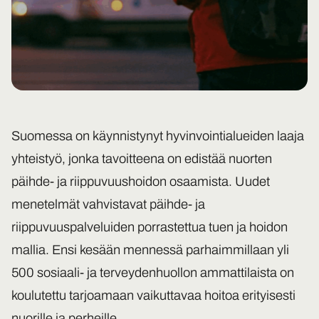
Suomessa on käynnistynyt hyvinvointialueiden laaja
yhteistyö, jonka tavoitteena on edistää nuorten
päihde- ja riippuvuushoidon osaamista. Uudet
menetelmät vahvistavat päihde- ja
riippuvuuspalveluiden porrastettua tuen ja hoidon
mallia. Ensi kesään mennessä parhaimmillaan yli
500 sosiaali- ja terveydenhuollon ammattilaista on
koulutettu tarjoamaan vaikuttavaa hoitoa erityisesti
nuorille ja perheille.