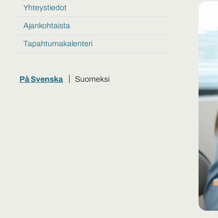
Tietoa
julkaisut
Yhteystiedot
ja
materiaaleja
Ajankohtaista
Tapahtumakalenteri
På Svenska
Suomeksi