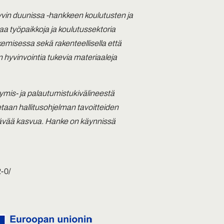
vin duunissa -hankkeen koulutusten ja
taa työpaikkoja ja koulutussektoria
misessa sekä rakenteellisella että
n hyvinvointia tukevia materiaaleja
ymis- ja palautumistukivälineestä
aan hallitusohjelman tavoitteiden
estävää kasvua. Hanke on käynnissä
-0/