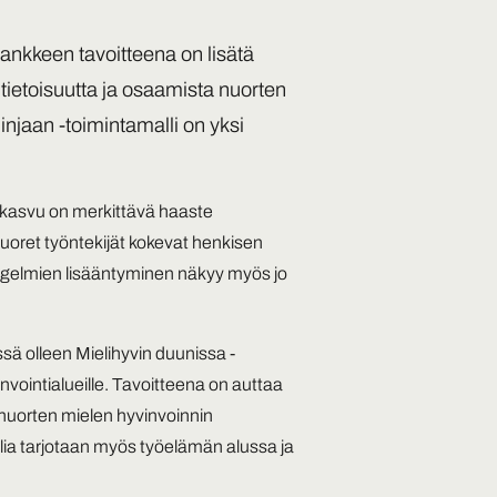
ankkeen tavoitteena on lisätä
 tietoisuutta ja osaamista nuorten
injaan -toimintamalli on yksi
 kasvu on merkittävä haaste
nuoret työntekijät kokevat henkisen
gelmien lisääntyminen näkyy myös jo
ä olleen Mielihyvin duunissa -
vointialueille. Tavoitteena on auttaa
nuorten mielen hyvinvoinnin
lia tarjotaan myös työelämän alussa ja