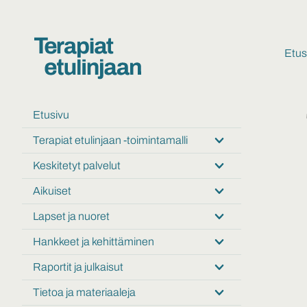
Etus
Etusivu
Terapiat etulinjaan -toimintamalli
Submenu:
Terapiat
Keskitetyt palvelut
Submenu:
etulinjaan
Keskitetyt
-
Aikuiset
Submenu:
palvelut
toimintamalli
Aikuiset
Lapset ja nuoret
Submenu:
Lapset
Hankkeet ja kehittäminen
Submenu:
ja
Hankkeet
nuoret
Raportit ja julkaisut
Submenu:
ja
Raportit
kehittäminen
Tietoa ja materiaaleja
Submenu:
ja