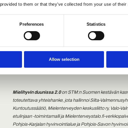
monipuolista ymmärrystä aiheesta sekä koottua yhteen luo
 provided to them or that they’ve collected from your use of their
nuorten mielekkäämpää siirtymistä työelämään”, sanoo Ter
hankekokonaisuudesta vastaava projektipäällikkö
Katja B
Preferences
Statistics
Lisätietoa hankkeesta
Katja Brückner
projektipäällikkö
Allow selection
Terapiat etulinjaan -toimintamalli
katja.bruckner@hus.fi
Mielihyvin duunissa 2.0
on STM:n Suomen kestävän kasvu
toteutettava yhteishanke, jota hallinnoi Silta-Valmennusy
Kuntoutussäätiö, Mielenterveyden keskusliitto ry, Valo-V
etulinjaan -toimintamalli ja Mielenterveystalo.fi-verkkopal
Pohjois-Karjalan hyvinvointialue ja Pohjois-Savon hyvinvoi