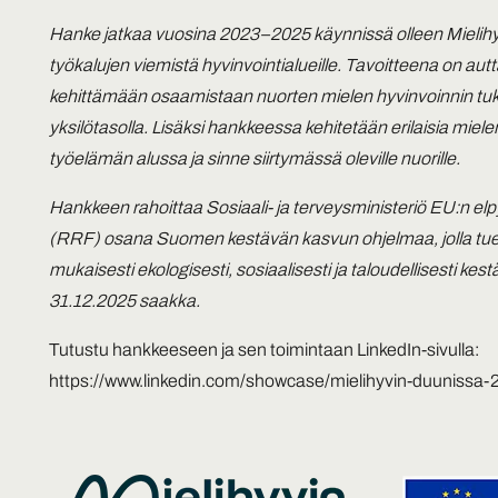
Hanke jatkaa vuosina 2023–2025 käynnissä olleen Mielihy
työkalujen viemistä hyvinvointialueille. Tavoitteena on aut
kehittämään osaamistaan nuorten mielen hyvinvoinnin tuke
yksilötasolla. Lisäksi hankkeessa kehitetään erilaisia miele
työelämän alussa ja sinne siirtymässä oleville nuorille.
Hankkeen rahoittaa Sosiaali- ja terveysministeriö EU:n elp
(RRF) osana Suomen kestävän kasvun ohjelmaa, jolla tuet
mukaisesti ekologisesti, sosiaalisesti ja taloudellisesti k
31.12.2025 saakka.
Tutustu hankkeeseen ja sen toimintaan LinkedIn-sivulla:
https://www.linkedin.com/showcase/mielihyvin-duunissa-2