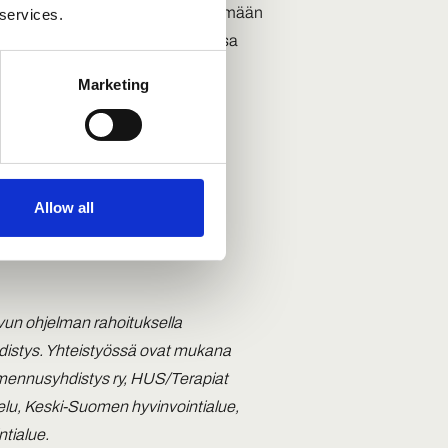
tettavaa tietoa ja keinoja edistämään
 services.
apiat etulinjaan -toimintamallissa
rückner
.
Marketing
Allow all
n ohjelman rahoituksella
hdistys. Yhteistyössä ovat mukana
almennusyhdistys ry, HUS/Terapiat
velu, Keski-Suomen hyvinvointialue,
ntialue.