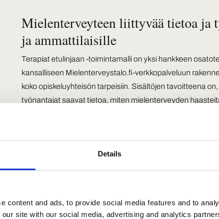
Mielenterveyteen liittyvää tietoa ja 
ja ammattilaisille
Terapiat etulinjaan -toimintamalli on yksi hankkeen osatot
kansalliseen Mielenterveystalo.fi-verkkopalveluun rakenn
koko opiskeluyhteisön tarpeisiin. Sisältöjen tavoitteena on, 
työnantajat saavat tietoa, miten mielenterveyden haastei
sekä työssäoppimisjaksoilla.
Hankkeessa jatketaan myös ohjatun omahoidon koulutuksi
oppilaitosten opiskeluhuollon työntekijöille. Ohjattu omahoit
Details
keskivaikeisiin mielenterveyden pulmiin. Siinä ammattilaine
Mielenterveystalo.fi:n omahoito-ohjelman parissa työskent
opiskelijalle tietoa ja keinoja oman oireilun helpottamiseen.
e content and ads, to provide social media features and to analy
”On hienoa, että hankkeessa yhdistyy eri toimijoiden os
 our site with our social media, advertising and analytics partn