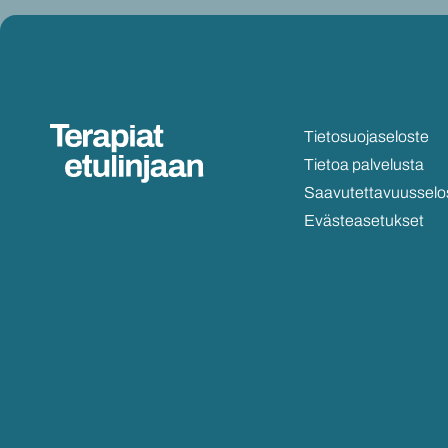
Tie­to­suo­ja­se­los­te
Tie­toa pal­ve­lus­ta
Saa­vu­tet­ta­vuus­se­lo
Eväs­tea­se­tuk­set