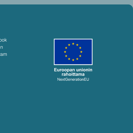
ook
In
gram