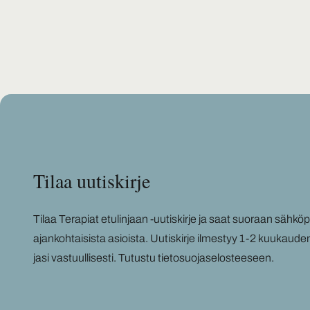
Tilaa uu­tis­kir­je
Tilaa Te­ra­piat etu­lin­jaan -​uutiskirje ja saat suo­raan säh­kö­pos­
ajan­koh­tai­sis­ta asiois­ta. Uu­tis­kir­je il­mes­tyy 1-2 kuu­kau­de
ja­si vas­tuul­li­ses­ti.
Tu­tus­tu tie­to­suo­ja­se­los­tee­seen
.