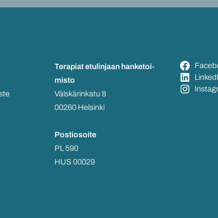
Face­b
Te­ra­piat etu­lin­jaan
han­ke­toi­
Lin­ke­d
mis­to
Ins­ta­
s­te
Väls­kä­rin­ka­tu 8
00260 Hel­sin­ki
Pos­tio­soi­te
PL 590
HUS 00029