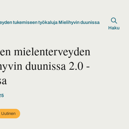
eyden tukemiseen työkaluja Mielihyvin duunissa
Haku
ten mielenterveyden
yvin duunissa 2.0 -
sa
25
Uutinen