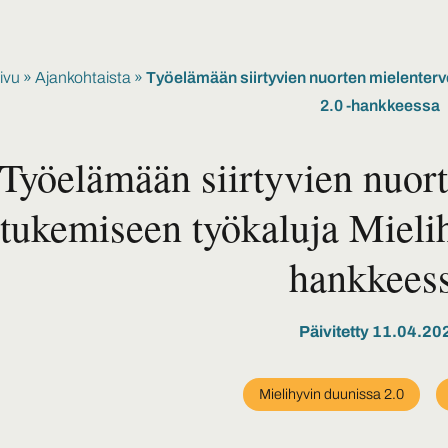
ivu
»
Ajankohtaista
»
Työelämään siirtyvien nuorten mielenterv
2.0 -hankkeessa
Työelämään siirtyvien nuor
tukemiseen työkaluja Mielih
hankkees
Päivitetty 11.04.20
Mielihyvin duunissa 2.0