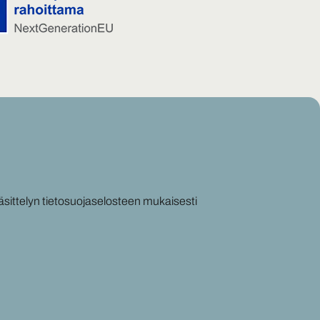
äsittelyn tietosuojaselosteen mukaisesti