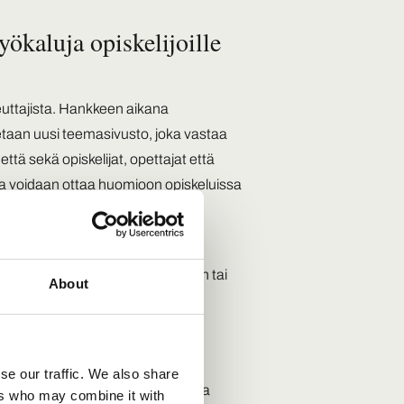
työkaluja opiskelijoille
euttajista. Hankkeen aikana
etaan uusi teemasivusto, joka vastaa
että sekä opiskelijat, opettajat että
ta voidaan ottaa huomioon opiskeluissa
a toisen asteen ammatillisten
o on 1–5 kerran interventio lieviin tai
About
n tukee opiskelijaa valitun
elyssä. Tarkoituksena on tarjota
se our traffic. We also share
aaminen! Näin saadaan rakennettua
ers who may combine it with