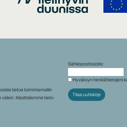
Sähköpostiosoite:
Hyväksyn henkilötietojeni k
tii­si tie­toa toi­min­ta­mal­lin
n vä­lein. Kä­sit­te­lem­me tie­to­