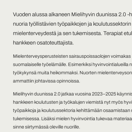
Vuoden alussa alkaneen Mielihyvin duunissa 2.0 -h
nuoria työllistävien työpaikkojen ja koulutussektorin
mielenterveydestä ja sen tukemisesta. Terapiat etul
hankkeen osatoteuttajista.
Mielenterveysperusteisten sairauspoissaolojen voimakas
suomalaiselle työelämälle. Esimerkiksi hyvinvointialueilla 
työkykynsä muita heikommaksi. Nuorten mielenterveyson
ammattiin johtavissa opinnoissa.
Mielihyvin duunissa 2.0 jatkaa vuosina 2023–2025 käynniss
hankkeen koulutusten ja työkalujen viemistä nyt myös hyvin
työpaikkoja ja koulutussektoria kehittämään osaamistaan 
tukemisessa. Lisäksi mielen hyvinvointia tukevaa materiaa
sinne siirtymässä oleville nuorille.