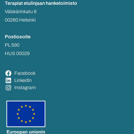
Te­ra­piat etu­lin­jaan
han­ke­toi­mis­to
Väls­kä­rin­ka­tu 8
00260 Hel­sin­ki
Pos­tio­soi­te
PL 590
HUS 00029
Face­book
Lin­ke­dIn
Ins­ta­gram