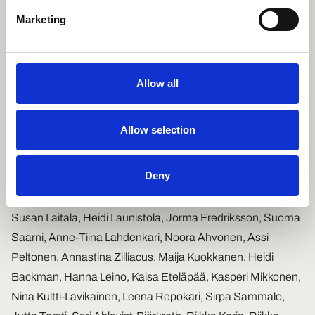
-toimintamalli sekä HUS Psykiatria yhteistyössä Helsingin,
Marketing
Turun ja Oulun yliopistojen psykologi- ja
psykoterapeuttikouluttajien kanssa.
Allow all
”Mukana oli suuri joukko eri alojen asiantuntijoita antamassa
työpanostaan. Suuri kiitos kaikille mukana olleille. Ilman tätä
kansallista yhteistyötä tämän koulutuksen kehittäminen ei
Allow selection
olisi ollut mahdollista,” toteaa Laitala.
Deny
Koulutuksen organisointiin, suunnitteluun,
sisällöntuottamiseen tai kommentointiin ovat osallistuneet
Susan Laitala, Heidi Launistola, Jorma Fredriksson, Suoma
Saarni, Anne-Tiina Lahdenkari, Noora Ahvonen, Assi
Peltonen, Annastina Zilliacus, Maija Kuokkanen, Heidi
Backman, Hanna Leino, Kaisa Eteläpää, Kasperi Mikkonen,
Nina Kultti-Lavikainen, Leena Repokari, Sirpa Sammalo,