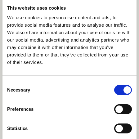
This website uses cookies
Perustason lastenpalveluissa koulutukseen voivat
osallistua ensisijaisesti sairaanhoitajat, psykologit ja lääkärit.
We use cookies to personalise content and ads, to
provide social media features and to analyse our traffic.
On tärkeää, että kouluttautujalla olisi tukenaan
We also share information about your use of our site with
moniammatillinen tiimi, jolta hän saa apua
our social media, advertising and analytics partners who
transdiagnostiikkaan ja hoitomallin arviointiin.
may combine it with other information that you’ve
provided to them or that they’ve collected from your use
Koulutus on valmiina koulutusalustalla huhtikuun alkuun
of their services.
mennessä, ja toukokuun lopulla viimeisetkin koulutusvideot
ovat lisättynä alustalle. Koulutusta voi kuitenkin aloittaa jo
huhtikuussa. Ennen kuin koulutusta käynnistää
Consent
Necessary
Selection
hyvinvointialueella, tulee ottaa yhteyttä koulutuksesta
vastaavaan
Heidi Launistolaan
, jonka kanssa neuvotellaan
yksityiskohdista.
Preferences
Koulutuksen takana on suuri tiimi
Statistics
Koulutuskokonaisuuden ovat kehittäneet Terapiat etulinjaan