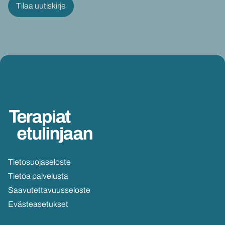
Tie­to­suo­ja­se­los­te
Tie­toa pal­ve­lus­ta
Saa­vu­tet­ta­vuus­se­los­te
Eväs­tea­se­tuk­set