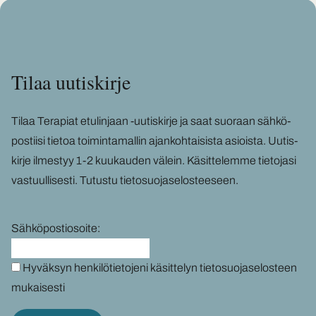
Tilaa uu­tis­kir­je
Tilaa Te­ra­piat etu­lin­jaan -​uutiskirje ja saat suo­raan säh­kö­
pos­tii­si tie­toa toi­min­ta­mal­lin ajan­koh­tai­sis­ta asiois­ta. Uu­tis­
kir­je il­mes­tyy 1-2 kuu­kau­den vä­lein. Kä­sit­te­lem­me tie­to­ja­si
vas­tuul­li­ses­ti.
Tu­tus­tu tie­to­suo­ja­se­los­tee­seen
.
Sähköpostiosoite:
Hyväksyn henkilötietojeni käsittelyn tietosuojaselosteen
mukaisesti