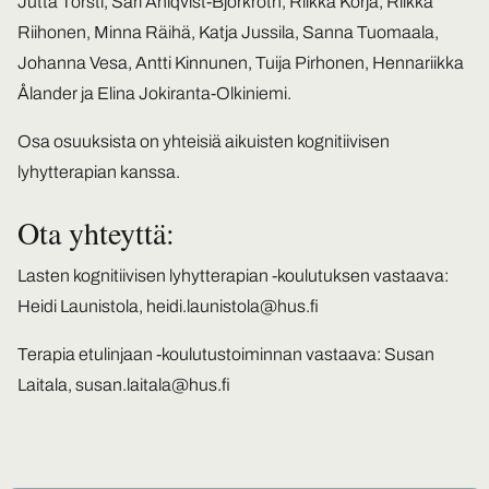
Jutta Torsti, Sari Ahlqvist-Björkroth, Riikka Korja, Riikka
Riihonen, Minna Räihä, Katja Jussila, Sanna Tuomaala,
Johanna Vesa, Antti Kinnunen, Tuija Pirhonen, Hennariikka
Ålander ja Elina Jokiranta-Olkiniemi.
Osa osuuksista on yhteisiä aikuisten kognitiivisen
lyhytterapian kanssa.
Ota yhteyttä:
Lasten kognitiivisen lyhytterapian -koulutuksen vastaava:
Heidi Launistola,
heidi.launistola@hus.fi
Terapia etulinjaan -koulutustoiminnan vastaava: Susan
Laitala,
susan.laitala@hus.fi