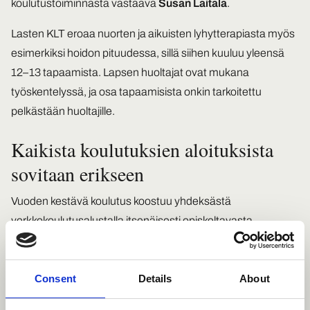
koulutustoiminnasta vastaava
Susan Laitala
.
Lasten KLT eroaa nuorten ja aikuisten lyhytterapiasta myös
esimerkiksi hoidon pituudessa, sillä siihen kuuluu yleensä
12–13 tapaamista. Lapsen huoltajat ovat mukana
työskentelyssä, ja osa tapaamisista onkin tarkoitettu
pelkästään huoltajille.
Kaikista koulutuksien aloituksista
sovitaan erikseen
Vuoden kestävä koulutus koostuu yhdeksästä
verkkokoulutusalustalla itsenäisesti opiskeltavasta
kokonaisuudesta, menetelmäohjauksesta sekä
koulutushoidosta. Menetelmäohjaus on koulutuksellista
Consent
Details
About
työnohjausta, johon osallistutaan pienryhmissä.
Koulutushoitoja tehdään osana omaa työtä.