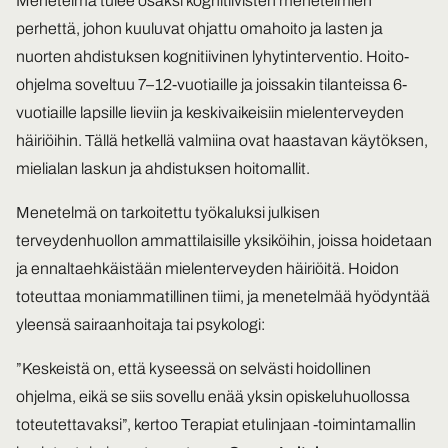
Menetelmä tulee osaksi kognitiivisten menetelmien
perhettä, johon kuuluvat ohjattu omahoito ja lasten ja
nuorten ahdistuksen kognitiivinen lyhytinterventio. Hoito-
ohjelma soveltuu 7–12-vuotiaille ja joissakin tilanteissa 6-
vuotiaille lapsille lieviin ja keskivaikeisiin mielenterveyden
häiriöihin. Tällä hetkellä valmiina ovat haastavan käytöksen,
mielialan laskun ja ahdistuksen hoitomallit.
Menetelmä on tarkoitettu työkaluksi julkisen
terveydenhuollon ammattilaisille yksiköihin, joissa hoidetaan
ja ennaltaehkäistään mielenterveyden häiriöitä. Hoidon
toteuttaa moniammatillinen tiimi, ja menetelmää hyödyntää
yleensä sairaanhoitaja tai psykologi:
”Keskeistä on, että kyseessä on selvästi hoidollinen
ohjelma, eikä se siis sovellu enää yksin opiskeluhuollossa
toteutettavaksi”, kertoo Terapiat etulinjaan -toimintamallin