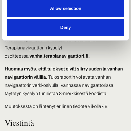
siirtymäajan yli, kunnes työterveysosio on sertifioitu osaksi
Allow selection
uutta Terapianavigaattoria.
Jos haluatte hyödyntää Terapianavigaattorin
Deny
työterveysosiota 16.12.2025 ja helmikuun 2026 välisenä
aikana, ohjatkaa asiakas täyttämään vanhan
Terapianavigaattorin kyselyt
osoitteessa
vanha.terapianavigaattori.fi.
Huomaa myös, että tulokset eivät siirry uuden ja vanhan
navigaattorin välillä.
Tulosraportin voi avata vanhan
navigaattorin verkkosivulla. Vanhassa navigaattorissa
täytetyn kyselyn tunnistaa 8-merkkisestä koodista.
Muutoksesta on lähtenyt erillinen tiedote viikolla 48.
Viestintä