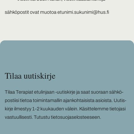
sähköpostit ovat muotoa etunimi.sukunimi@hus.fi
Tilaa uu­tis­kir­je
Tilaa Te­ra­piat etu­lin­jaan -​uutiskirje ja saat suo­raan säh­kö­
pos­tii­si tie­toa toi­min­ta­mal­lin ajan­koh­tai­sis­ta asiois­ta. Uu­tis­
kir­je il­mes­tyy 1-2 kuu­kau­den vä­lein. Kä­sit­te­lem­me tie­to­ja­si
vas­tuul­li­ses­ti.
Tu­tus­tu tie­to­suo­ja­se­los­tee­seen
.