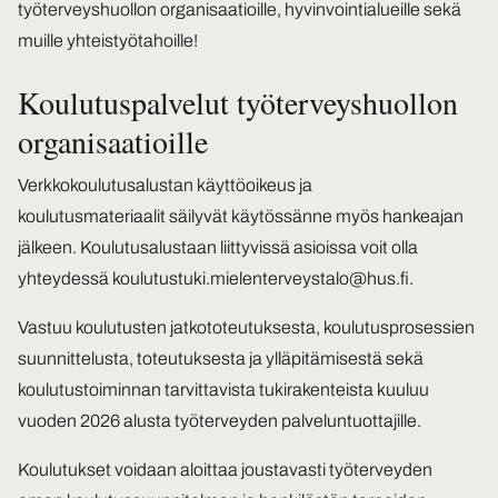
työterveyshuollon organisaatioille, hyvinvointialueille sekä
muille yhteistyötahoille!
Koulutuspalvelut työterveyshuollon
organisaatioille
Verkkokoulutusalustan käyttöoikeus ja
koulutusmateriaalit säilyvät käytössänne myös hankeajan
jälkeen. Koulutusalustaan liittyvissä asioissa voit olla
yhteydessä
koulutustuki.mielenterveystalo@hus.fi
.
Vastuu koulutusten jatkototeutuksesta, koulutusprosessien
suunnittelusta, toteutuksesta ja ylläpitämisestä sekä
koulutustoiminnan tarvittavista tukirakenteista kuuluu
vuoden 2026 alusta työterveyden palveluntuottajille.
Koulutukset voidaan aloittaa joustavasti työterveyden