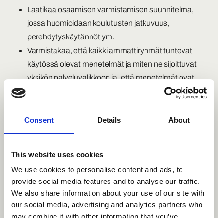
Laatikaa osaamisen varmistamisen suunnitelma,
jossa huomioidaan koulutusten jatkuvuus,
perehdytyskäytännöt ym.
Varmistakaa, että kaikki ammattiryhmät tuntevat
käytössä olevat menetelmät ja miten ne sijoittuvat
yksikön palveluvalikkoon ja, että menetelmät ovat
käytössä.
Kouluttajavastaavan materiaali
Consent
Details
About
Osaamisen varmistamiseksi ja ylläpitämiseksi on toimijoita
kannustettu kouluttamaan omia kouluttajia. Heidän
This website uses cookies
tuekseen on luotu
We use cookies to personalise content and ads, to
oma
koulutusvastaavan koulutusmateriaali,
jossa
provide social media features and to analyse our traffic.
painopiste on erityisesti Terapianavigaattorin ja
We also share information about your use of our site with
ensijäsennyksen käyttöönotossa ja ohjatussa
our social media, advertising and analytics partners who
omahoidossa koulutuksen (erityisesti taitopajojen)
may combine it with other information that you’ve