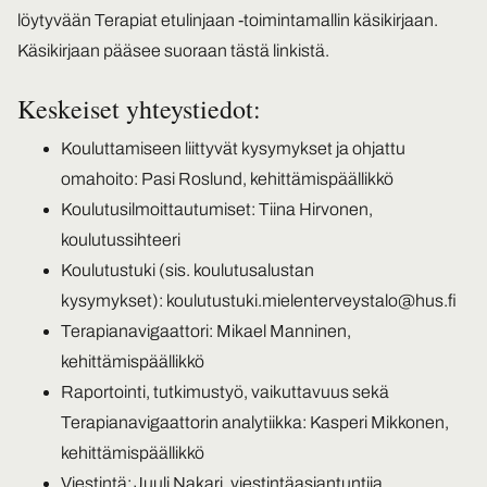
löytyvään Terapiat etulinjaan -toimintamallin käsikirjaan.
Käsikirjaan pääsee suoraan
tästä linkistä.
Keskeiset yhteystiedot:
Kouluttamiseen liittyvät kysymykset ja ohjattu
omahoito: Pasi Roslund, kehittämispäällikkö
Koulutusilmoittautumiset: Tiina Hirvonen,
koulutussihteeri
Koulutustuki (sis. koulutusalustan
kysymykset): koulutustuki.mielenterveystalo@hus.fi
Terapianavigaattori: Mikael Manninen,
kehittämispäällikkö
Raportointi, tutkimustyö, vaikuttavuus sekä
Terapianavigaattorin analytiikka: Kasperi Mikkonen,
kehittämispäällikkö
Viestintä: Juuli Nakari, viestintäasiantuntija