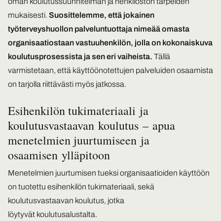
oman koulutussuunnitelman ja henkilöstön tarpeiden
mukaisesti.
Suosittelemme, että jokainen
työterveyshuollon palveluntuottaja nimeää omasta
organisaatiostaan vastuuhenkilön, jolla on kokonaiskuva
koulutusprosessista ja sen eri vaiheista.
Tällä
varmistetaan, että käyttöönotettujen palveluiden osaamista
on tarjolla riittävästi myös jatkossa.
Esihenkilön tukimateriaali ja
koulutusvastaavan koulutus – apua
menetelmien juurtumiseen ja
osaamisen ylläpitoon
Menetelmien juurtumisen tueksi organisaatioiden käyttöön
on tuotettu esihenkilön tukimateriaali, sekä
koulutusvastaavan koulutus, jotka
löytyvät koulutusalustalta.