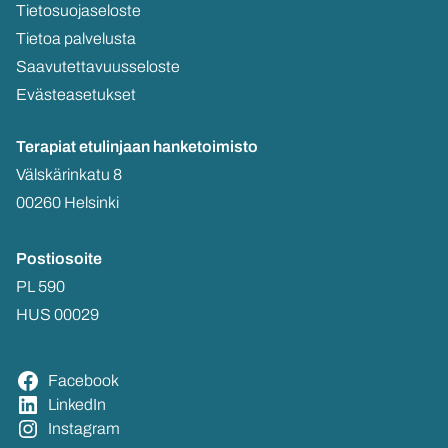
Tie­to­suo­ja­se­los­te
Tie­toa pal­ve­lus­ta
Saa­vu­tet­ta­vuus­se­los­te
Eväs­tea­se­tuk­set
Te­ra­piat etu­lin­jaan
han­ke­toi­mis­to
Väls­kä­rin­ka­tu 8
00260 Hel­sin­ki
Pos­tio­soi­te
PL 590
HUS 00029
Face­book
Lin­ke­dIn
Ins­ta­gram