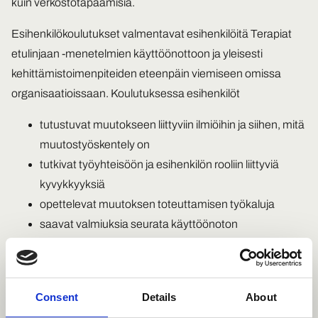
kuin verkostotapaamisia.
Esihenkilökoulutukset valmentavat esihenkilöitä Terapiat
etulinjaan -menetelmien käyttöönottoon ja yleisesti
kehittämistoimenpiteiden eteenpäin viemiseen omissa
organisaatioissaan. Koulutuksessa esihenkilöt
tutustuvat muutokseen liittyviin ilmiöihin ja siihen, mitä
muutostyöskentely on
tutkivat työyhteisöön ja esihenkilön rooliin liittyviä
kyvykkyyksiä
opettelevat muutoksen toteuttamisen työkaluja
saavat valmiuksia seurata käyttöönoton
vaikuttavuutta ammattilaisten ja
työterveyspalveluiden käyttäjien näkökulmasta sekä
johtaa muutosta vaikuttavuustiedon pohjalta.
Consent
Details
About
Tämä tukee toimijakohtaisten mielenterveyden tuen