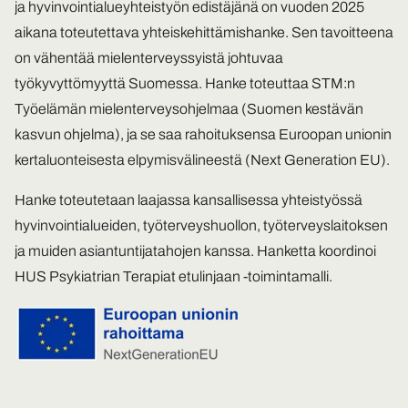
ja hyvinvointialueyhteistyön edistäjänä on vuoden 2025
aikana toteutettava yhteiskehittämishanke. Sen tavoitteena
on vähentää mielenterveyssyistä johtuvaa
työkyvyttömyyttä Suomessa. Hanke toteuttaa STM:n
Työelämän mielenterveysohjelmaa (Suomen kestävän
kasvun ohjelma), ja se saa rahoituksensa Euroopan unionin
kertaluonteisesta elpymisvälineestä (Next Generation EU).
Hanke toteutetaan laajassa kansallisessa yhteistyössä
hyvinvointialueiden, työterveyshuollon, työterveyslaitoksen
ja muiden asiantuntijatahojen kanssa. Hanketta koordinoi
HUS Psykiatrian Terapiat etulinjaan -toimintamalli.