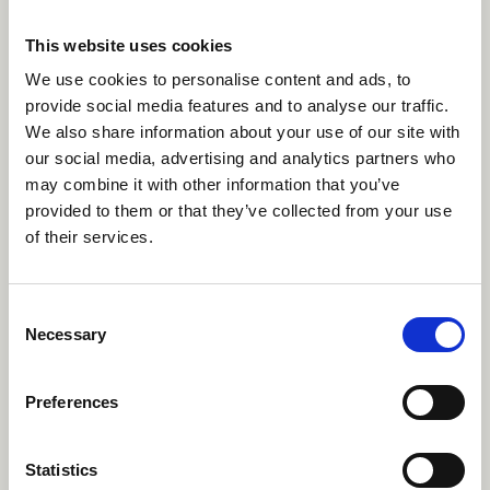
palvelujen suunnittelua sekä hankkeessa tehtävää
This website uses cookies
työterveyshuollon ja julkisten perustason
We use cookies to personalise content and ads, to
mielenterveyspalveluketjujen yhteensovittamista.
provide social media features and to analyse our traffic.
We also share information about your use of our site with
Esihenkilöwebinaarit
tukevat menetelmiin koulutettavien
our social media, advertising and analytics partners who
työterveystoimijoiden esihenkilöitä menetelmien
may combine it with other information that you’ve
käyttöönottoprosesseissa. Tilaisuuksissa jaetaan tietoa ja
provided to them or that they’ve collected from your use
käytännön vinkkejä muutostyöhön, arkivaikuttavuuden
of their services.
johtamiseen ja toiminnan jatkuvuuden varmistamiseen
sekä kuullaan käyttöönoton kokemuksista.
Consent
Necessary
Hankkeen
kehittämiskoordinaattorit ja asiantuntijat
Selection
tukevat niin työterveystoimijoita kuin hyvinvointialueita
menetelmiin liittyvässä valmistelu-, käyttöönotto- ja
Preferences
ylläpitotyössä.
Statistics
Tukea tiedolla johtamiseen
tarjotaan keräämällä