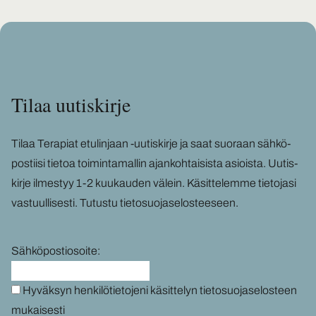
Tilaa uu­tis­kir­je
Tilaa Te­ra­piat etu­lin­jaan -​uutiskirje ja saat suo­raan säh­kö­
pos­tii­si tie­toa toi­min­ta­mal­lin ajan­koh­tai­sis­ta asiois­ta. Uu­tis­
kir­je il­mes­tyy 1-2 kuu­kau­den vä­lein. Kä­sit­te­lem­me tie­to­ja­si
vas­tuul­li­ses­ti.
Tu­tus­tu tie­to­suo­ja­se­los­tee­seen
.
Sähköpostiosoite:
Hyväksyn henkilötietojeni käsittelyn tietosuojaselosteen
mukaisesti