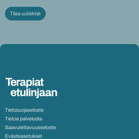
Tie­to­suo­ja­se­los­te
Tie­toa pal­ve­lus­ta
Saa­vu­tet­ta­vuus­se­los­te
Eväs­tea­se­tuk­set