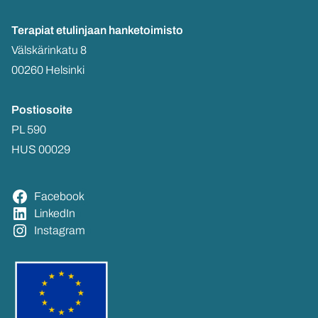
Te­ra­piat etu­lin­jaan
han­ke­toi­mis­to
Väls­kä­rin­ka­tu 8
00260 Hel­sin­ki
Pos­tio­soi­te
PL 590
HUS 00029
Face­book
Lin­ke­dIn
Ins­ta­gram