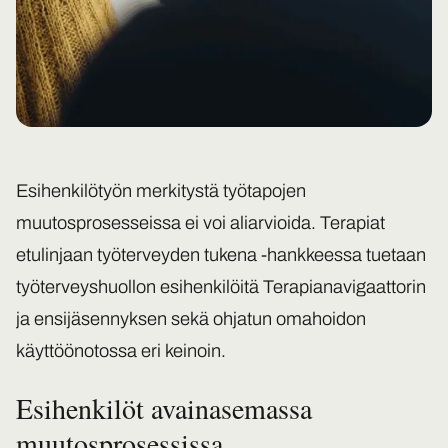
Esihenkilötyön merkitystä työtapojen
muutosprosesseissa ei voi aliarvioida. Terapiat
etulinjaan työterveyden tukena -hankkeessa tuetaan
työterveyshuollon esihenkilöitä Terapianavigaattorin
ja ensijäsennyksen sekä ohjatun omahoidon
käyttöönotossa eri keinoin.
Esihenkilöt avainasemassa
muutosprosessissa