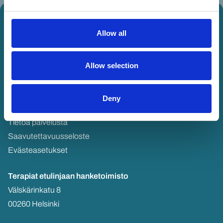
Allow all
Allow selection
Deny
Tie­to­suo­ja­se­los­te
Tie­toa pal­ve­lus­ta
Saa­vu­tet­ta­vuus­se­los­te
Eväs­tea­se­tuk­set
Te­ra­piat etu­lin­jaan
han­ke­toi­mis­to
Väls­kä­rin­ka­tu 8
00260 Hel­sin­ki