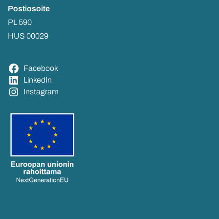
Pos­tio­soi­te
PL 590
HUS 00029
Face­book
Lin­ke­dIn
Ins­ta­gram