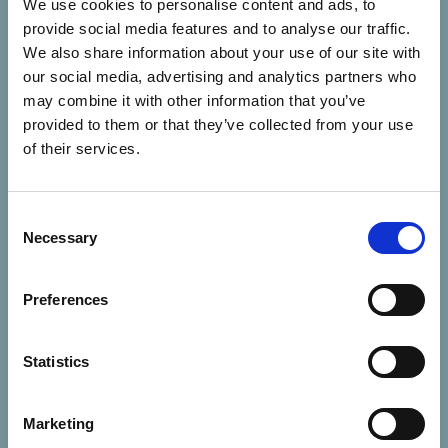
Tilaa uu­tis­kir­je
We use cookies to personalise content and ads, to
provide social media features and to analyse our traffic.
We also share information about your use of our site with
Tilaa Te­ra­piat etu­lin­jaan -​uutiskirje ja saat suo­raan säh­kö­
our social media, advertising and analytics partners who
pos­tii­si tie­toa toi­min­ta­mal­lin ajan­koh­tai­sis­ta asiois­ta. Uu­tis­
may combine it with other information that you’ve
kir­je il­mes­tyy 1-2 kuu­kau­den vä­lein. Kä­sit­te­lem­me tie­to­ja­si
provided to them or that they’ve collected from your use
of their services.
vas­tuul­li­ses­ti.
Tu­tus­tu tie­to­suo­ja­se­los­tee­seen
.
Consent
Sähköpostiosoite:
Necessary
Selection
Hyväksyn henkilötietojeni käsittelyn tietosuojaselosteen
Preferences
mukaisesti
Statistics
Marketing