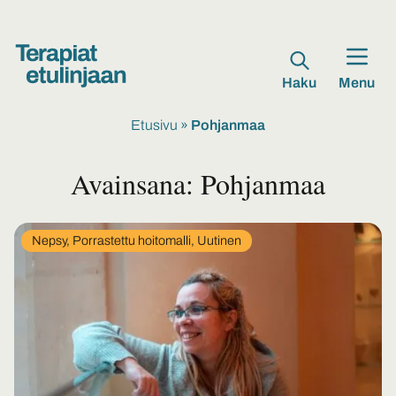
Haku
Menu
Etusivu
»
Pohjanmaa
Avainsana:
Pohjanmaa
In
Nepsy, Porrastettu hoitomalli, Uutinen
category