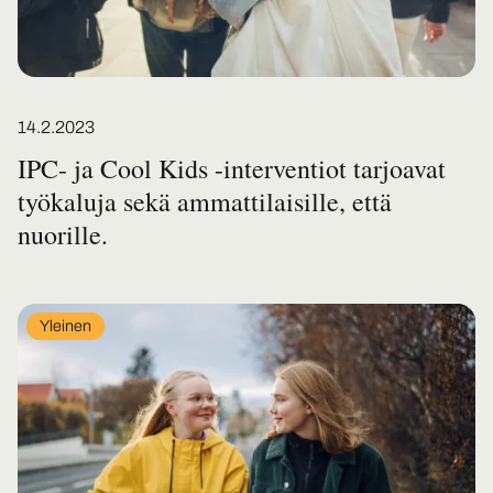
Posted on
14.2.2023
IPC- ja Cool Kids -interventiot tarjoavat
työkaluja sekä ammattilaisille, että
nuorille.
In
Yleinen
category