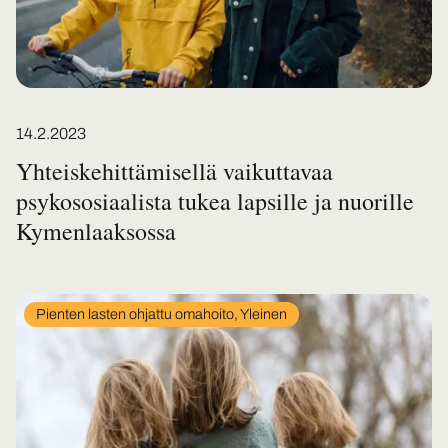
Posted on
14.2.2023
Yhteiskehittämisellä vaikuttavaa
psykososiaalista tukea lapsille ja nuorille
Kymenlaaksossa
In
Pienten lasten ohjattu omahoito, Yleinen
category