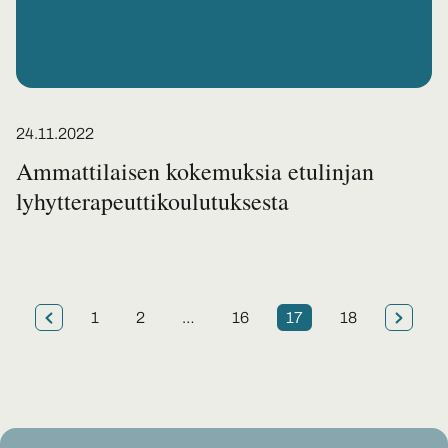
Posted on
24.11.2022
Ammattilaisen kokemuksia etulinjan
lyhytterapeuttikoulutuksesta
Artikkelien
1
2
…
16
17
18
sivutus