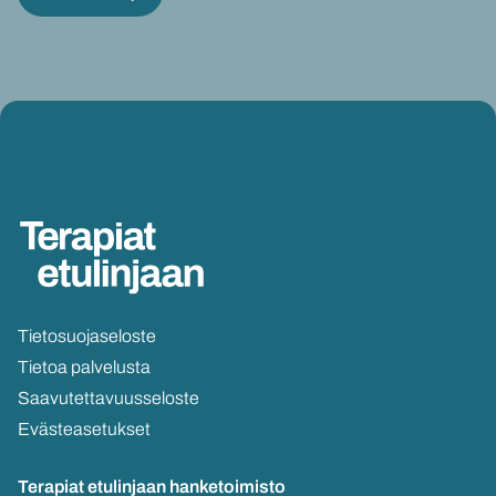
Tie­to­suo­ja­se­los­te
Tie­toa pal­ve­lus­ta
Saa­vu­tet­ta­vuus­se­los­te
Eväs­tea­se­tuk­set
Te­ra­piat etu­lin­jaan
han­ke­toi­mis­to