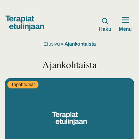
Haku
Menu
Etusivu
»
Ajankohtaista
Ajankohtaista
In
Tapahtumat
category