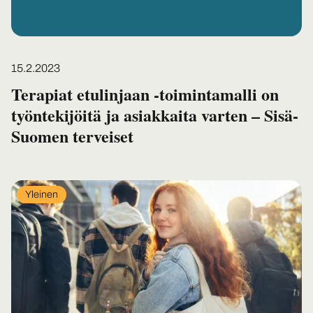
Posted on
15.2.2023
Terapiat etulinjaan -toimintamalli on
työntekijöitä ja asiakkaita varten – Sisä-
Suomen terveiset
In
Yleinen
category