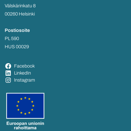
Väls­kä­rin­ka­tu 8
00260 Hel­sin­ki
Pos­tio­soi­te
PL 590
HUS 00029
Face­book
Lin­ke­dIn
Ins­ta­gram