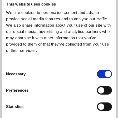
This website uses cookies
We use cookies to personalise content and ads, to
provide social media features and to analyse our traffic.
We also share information about your use of our site with
our social media, advertising and analytics partners who
Posted on
13.1.2023
may combine it with other information that you’ve
provided to them or that they’ve collected from your use
HUS PSYKOTERAPIASEMINAARI
of their services.
Terapiakenttä muutoksessa –
31.3.2023:
Uhka vai mahdollisuus?
Consent
Necessary
Selection
In
Yleinen
Preferences
category
Statistics