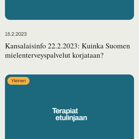
Posted on
15.2.2023
Kansalaisinfo 22.2.2023: Kuinka Suomen
mielenterveyspalvelut korjataan?
In
Yleinen
category