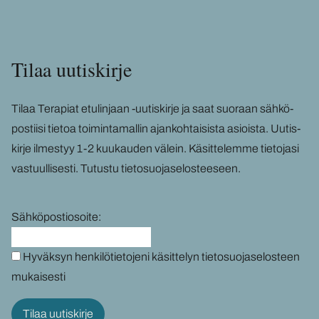
Tilaa uu­tis­kir­je
Tilaa Te­ra­piat etu­lin­jaan -​uutiskirje ja saat suo­raan säh­kö­
pos­tii­si tie­toa toi­min­ta­mal­lin ajan­koh­tai­sis­ta asiois­ta. Uu­tis­
kir­je il­mes­tyy 1-2 kuu­kau­den vä­lein. Kä­sit­te­lem­me tie­to­ja­si
vas­tuul­li­ses­ti.
Tu­tus­tu tie­to­suo­ja­se­los­tee­seen
.
Sähköpostiosoite:
Hyväksyn henkilötietojeni käsittelyn tietosuojaselosteen
mukaisesti