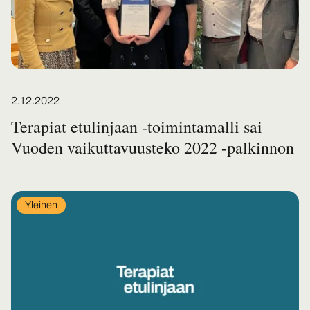
Posted on
2.12.2022
Terapiat etulinjaan -toimintamalli sai
Vuoden vaikuttavuusteko 2022 -palkinnon
In
Yleinen
category