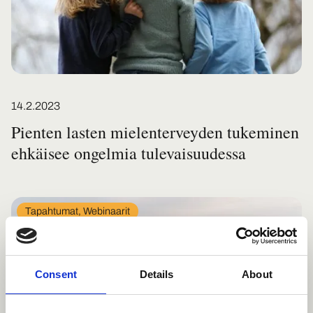
Posted on
14.2.2023
Pienten lasten mielenterveyden tukeminen
ehkäisee ongelmia tulevaisuudessa
In
Tapahtumat, Webinaarit
category
Consent
Details
About