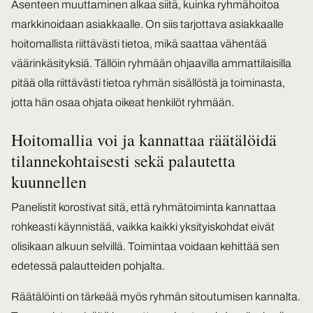
Asenteen muuttaminen alkaa siitä, kuinka ryhmähoitoa
markkinoidaan asiakkaalle. On siis tarjottava asiakkaalle
hoitomallista riittävästi tietoa, mikä saattaa vähentää
väärinkäsityksiä. Tällöin ryhmään ohjaavilla ammattilaisilla
pitää olla riittävästi tietoa ryhmän sisällöstä ja toiminasta,
jotta hän osaa ohjata oikeat henkilöt ryhmään.
Hoitomallia voi ja kannattaa räätälöidä
tilannekohtaisesti sekä palautetta
kuunnellen
Panelistit korostivat sitä, että ryhmätoiminta kannattaa
rohkeasti käynnistää, vaikka kaikki yksityiskohdat eivät
olisikaan alkuun selvillä. Toimintaa voidaan kehittää sen
edetessä palautteiden pohjalta.
Räätälöinti on tärkeää myös ryhmän sitoutumisen kannalta.