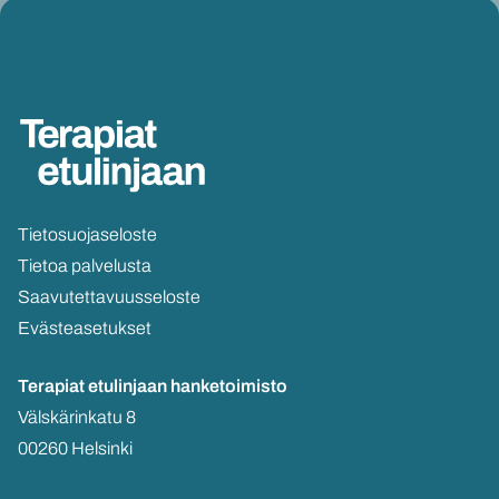
Tie­to­suo­ja­se­los­te
Tie­toa pal­ve­lus­ta
Saa­vu­tet­ta­vuus­se­los­te
Eväs­tea­se­tuk­set
Te­ra­piat etu­lin­jaan
han­ke­toi­mis­to
Väls­kä­rin­ka­tu 8
00260 Hel­sin­ki