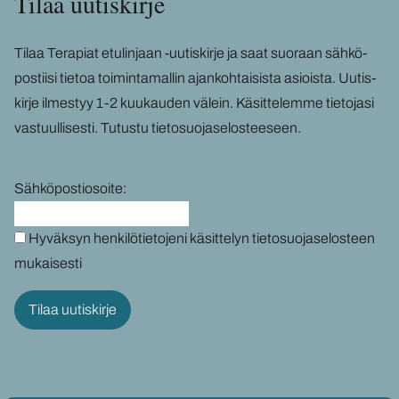
Tilaa uu­tis­kir­je
Tilaa Te­ra­piat etu­lin­jaan -​uutiskirje ja saat suo­raan säh­kö­
pos­tii­si tie­toa toi­min­ta­mal­lin ajan­koh­tai­sis­ta asiois­ta. Uu­tis­
kir­je il­mes­tyy 1-2 kuu­kau­den vä­lein. Kä­sit­te­lem­me tie­to­ja­si
vas­tuul­li­ses­ti.
Tu­tus­tu tie­to­suo­ja­se­los­tee­seen
.
Sähköpostiosoite:
Hyväksyn henkilötietojeni käsittelyn tietosuojaselosteen
mukaisesti