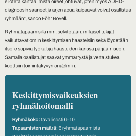
ei oteta kantaa, mistä oireet johtuvat, joten myös ADHD-
diagnoosin saaneet ja arjen apua kaipaavat voivat osallistua
ryhmään”, sanoo Föhr Bovell.
Ryhmätapaamisilla mm. selvitetään, millaiset tekijät
vaikuttavat omiin keskittymisen haasteisiin sekä löydetään
itselle sopivia työkaluja haasteiden kanssa pärjäämiseen.
Samalla osallistujat saavat ymmärrystä ja vertaistukea
koettuiin toimintakyvyn ongelmiin.
Keskittymisvaikeuksien
ryhmähoitomalli
Ryhmäkoko:
tavallisesti 6–10
Tapaamisten määrä:
6 ryhmätapaamista