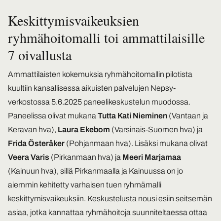
Keskittymisvaikeuksien
ryhmähoitomalli toi ammattilaisille
7 oivallusta
Ammattilaisten kokemuksia ryhmähoitomallin pilotista
kuultiin kansallisessa aikuisten palvelujen Nepsy-
verkostossa 5.6.2025 paneelikeskustelun muodossa.
Paneelissa olivat mukana
Tutta Kati Nieminen
(Vantaan ja
Keravan hva),
Laura Ekebom
(Varsinais-Suomen hva) ja
Frida Österåker
(Pohjanmaan hva). Lisäksi mukana olivat
Veera Varis
(Pirkanmaan hva) ja
Meeri Marjamaa
(Kainuun hva), sillä Pirkanmaalla ja Kainuussa on jo
aiemmin kehitetty varhaisen tuen ryhmämalli
keskittymisvaikeuksiin. Keskustelusta nousi esiin seitsemän
asiaa, jotka kannattaa ryhmähoitoja suunniteltaessa ottaa