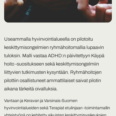
Useammalla hyvinvointialueella on pilotoitu
keskittymisongelmien ryhmähoitomallia lupaavin
tuloksin. Malli vastaa ADHD:n päivitettyyn Käypä
hoito -suositukseen sekä keskittymisongelmiin
liittyvien tutkimusten kysyntään. Ryhmähoitojen
pilottiin osallistuneet ammattilaiset saivat pilotin
aikana tärkeitä oivalluksia.
Vantaan ja Keravan ja Varsinais-Suomen
hyvinvointialueiden sekä Terapiat etulinjaan -toimintamallin
yhteistyönä on kehitetty aikuisten keskittymisvaikeuksien