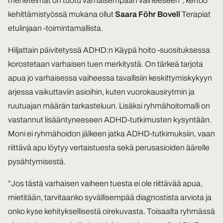
menetelmät on tuotu varhaisempaan vaiheeseen”, kertoo
kehittämistyössä mukana ollut
Saara Föhr Bovell
Terapiat
etulinjaan -toimintamallista.
Hiljattain päivitetyssä ADHD:n Käypä hoito -suosituksessa
korostetaan varhaisen tuen merkitystä. On tärkeä tarjota
apua jo varhaisessa vaiheessa tavallisiin keskittymiskykyyn
arjessa vaikuttaviin asioihin, kuten vuorokausirytmin ja
ruutuajan määrän tarkasteluun. Lisäksi ryhmähoitomalli on
vastannut lisääntyneeseen ADHD-tutkimusten kysyntään.
Moni ei ryhmähoidon jälkeen jatka ADHD-tutkimuksiin, vaan
riittävä apu löytyy vertaistuesta sekä perusasioiden äärelle
pysähtymisestä.
”Jos tästä varhaisen vaiheen tuesta ei ole riittävää apua,
mietitään, tarvitaanko syvällisempää diagnostista arviota ja
onko kyse kehityksellisestä oirekuvasta. Toisaalta ryhmässä