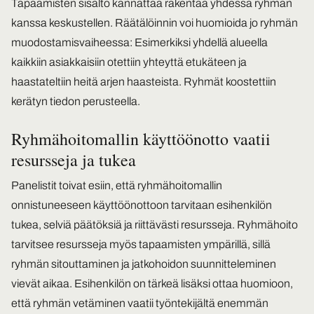
Tapaamisten sisältö kannattaa rakentaa yhdessä ryhmän
kanssa keskustellen. Räätälöinnin voi huomioida jo ryhmän
muodostamisvaiheessa: Esimerkiksi yhdellä alueella
kaikkiin asiakkaisiin otettiin yhteyttä etukäteen ja
haastateltiin heitä arjen haasteista. Ryhmät koostettiin
kerätyn tiedon perusteella.
Ryhmähoitomallin käyttöönotto vaatii
resursseja ja tukea
Panelistit toivat esiin, että ryhmähoitomallin
onnistuneeseen käyttöönottoon tarvitaan esihenkilön
tukea, selviä päätöksiä ja riittävästi resursseja. Ryhmähoito
tarvitsee resursseja myös tapaamisten ympärillä, sillä
ryhmän sitouttaminen ja jatkohoidon suunnitteleminen
vievät aikaa. Esihenkilön on tärkeä lisäksi ottaa huomioon,
että ryhmän vetäminen vaatii työntekijältä enemmän