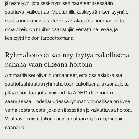
järjestelyyn, jota keskittymisen haasteet itsessään
saattavat vaikeuttaa. Muutamilla keskeyttämisen syynä oli
sosiaalinen ahdistus. Joskus asiakas itse huomasi, että
oma oireilu on muihin osallistujiin verrattuna lievää, ja
keskeytti hoidon tarpeettomana.
Ryhmähoito ei saa näyttäytyä pakollisena
pahana vaan oikeana hoitona
Ammattilaiset olivat huomanneet, että osa asiakkaista
saattoi suhtautua ryhmähoitoon pakollisena jaksona, joka
pitää suorittaa, jotta voisi edetä ADHD-diagnoosin
saamisessa. Todellisuudessa ryhmähoitomallissa on kyse
varhaisesta tuesta, joka on itsessään jo vaikuttavaa hoitoa.
Vastaavanlaista tukea usein tarjotaan myös diagnoosin
saaneille.