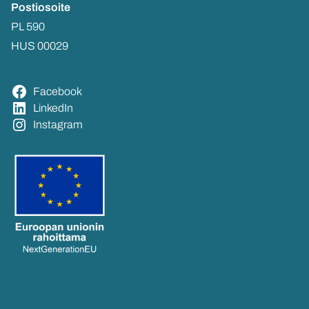
Pos­tio­soi­te
PL 590
HUS 00029
Face­book
Lin­ke­dIn
Ins­ta­gram