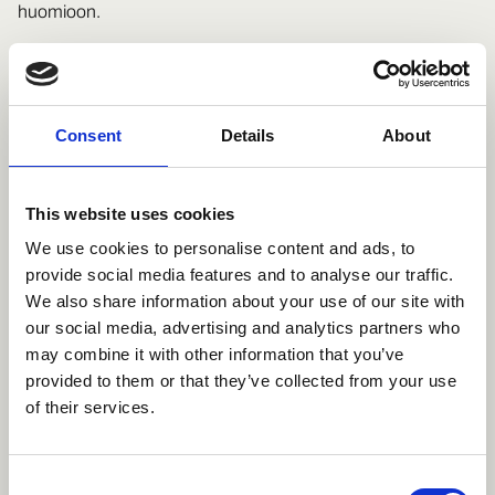
huomioon.
Ryhmähoidon tarjoama vertaistuki on
etenkin keskittymisvaikeuksien kohdalla
tärkeää
Consent
Details
About
Paneelikeskustelussa nousi esiin kaikkien panelistien
jakama kokemus, että ryhmähoito tarjosi asiakkaille
This website uses cookies
kaivattua vertaistukea. Monet olivat ensimmäistä kertaa
We use cookies to personalise content and ads, to
löytäneet itselleen sosiaalisen verkoston ja saaneet kokea
provide social media features and to analyse our traffic.
yhteenkuuluvuutta. Ryhmäläisille oli ollut tärkeää kuulla,
We also share information about your use of our site with
our social media, advertising and analytics partners who
että heidän oireensa eivät olekaan erikoisia vaan muillakin
may combine it with other information that you’ve
on samoja kokemuksia.
provided to them or that they’ve collected from your use
of their services.
Lisäksi osallistujat oppivat tärkeitä sosiaalisia taitoja, kuten
läsnä olevan kuuntelemisen sekä odottamisen taitoja.
Osalla sosiaalinen ahdistus oli vähentynyt ryhmään
Consent