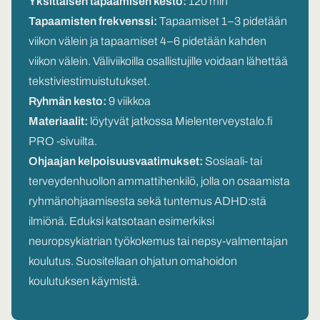
Yksittäisen tapaamisen kesto:
120 min
Tapaamisten frekvenssi:
Tapaamiset 1–3 pidetään
viikon välein ja tapaamiset 4–6 pidetään kahden
viikon välein. Väliviikoilla osallistujille voidaan lähettää
tekstiviestimuistutukset.
Ryhmän kesto:
9 viikkoa
Materiaalit:
löytyvät jatkossa Mielenterveystalo.fi
PRO -sivuilta.
Ohjaajan kelpoisuusvaatimukset:
Sosiaali- tai
terveydenhuollon ammattihenkilö, jolla on osaamista
ryhmänohjaamisesta sekä tuntemus ADHD:stä
ilmiönä. Eduksi katsotaan esimerkiksi
neuropsykiatrian työkokemus tai nepsy-valmentajan
koulutus. Suositellaan ohjatun omahoidon
koulutuksen käymistä.