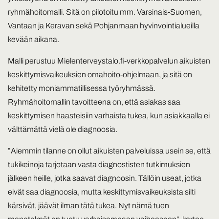
ryhmähoitomalli. Sitä on pilotoitu mm. Varsinais-Suomen,
Vantaan ja Keravan sekä Pohjanmaan hyvinvointialueilla
kevään aikana.
Malli perustuu Mielenterveystalo.fi-verkkopalvelun aikuisten
keskittymisvaikeuksien omahoito-ohjelmaan, ja sitä on
kehitetty moniammatillisessa työryhmässä.
Ryhmähoitomallin tavoitteena on, että asiakas saa
keskittymisen haasteisiin varhaista tukea, kun asiakkaalla ei
välttämättä vielä ole diagnoosia.
”Aiemmin tilanne on ollut aikuisten palveluissa usein se, että
tukikeinoja tarjotaan vasta diagnostisten tutkimuksien
jälkeen heille, jotka saavat diagnoosin. Tällöin useat, jotka
eivät saa diagnoosia, mutta keskittymisvaikeuksista silti
kärsivät, jäävät ilman tätä tukea. Nyt nämä tuen