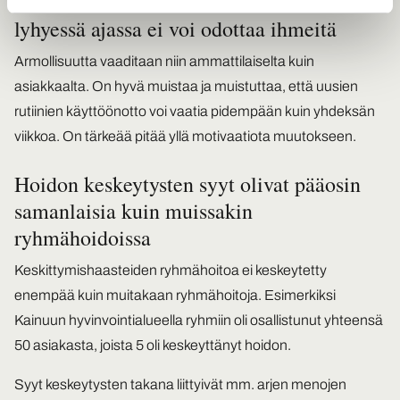
Kannattaa muistaa armollisuus, sillä
lyhyessä ajassa ei voi odottaa ihmeitä
Armollisuutta vaaditaan niin ammattilaiselta kuin
asiakkaalta. On hyvä muistaa ja muistuttaa, että uusien
rutiinien käyttöönotto voi vaatia pidempään kuin yhdeksän
viikkoa. On tärkeää pitää yllä motivaatiota muutokseen.
Hoidon keskeytysten syyt olivat pääosin
samanlaisia kuin muissakin
ryhmähoidoissa
Keskittymishaasteiden ryhmähoitoa ei keskeytetty
enempää kuin muitakaan ryhmähoitoja. Esimerkiksi
Kainuun hyvinvointialueella ryhmiin oli osallistunut yhteensä
50 asiakasta, joista 5 oli keskeyttänyt hoidon.
Syyt keskeytysten takana liittyivät mm. arjen menojen