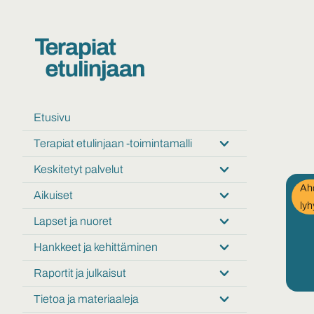
Etusivu
Terapiat etulinjaan -toimintamalli
Submenu:
Terapiat
Keskitetyt palvelut
Submenu:
etulinjaan
In
Ahd
Keskitetyt
-
Aikuiset
Submenu:
palvelut
cat
lyh
toimintamalli
Aikuiset
Lapset ja nuoret
Submenu:
Lapset
Hankkeet ja kehittäminen
Submenu:
ja
Hankkeet
nuoret
Raportit ja julkaisut
Submenu:
ja
Raportit
kehittäminen
Tietoa ja materiaaleja
Submenu:
ja