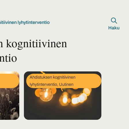
iivinen lyhytinterventio
Haku
 kognitiivinen
ntio
In
Ahdistuksen kognitiivinen
category
lyhytinterventio, Uutinen