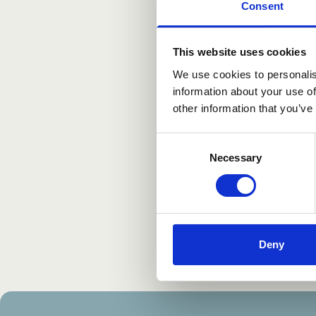
Consent
Poste
16.10
”Pal
This website uses cookies
näh
We use cookies to personalis
lis
information about your use of
Kura
other information that you’ve
Ahd
Consent
lyhy
Necessary
Selection
työ
kou
Deny