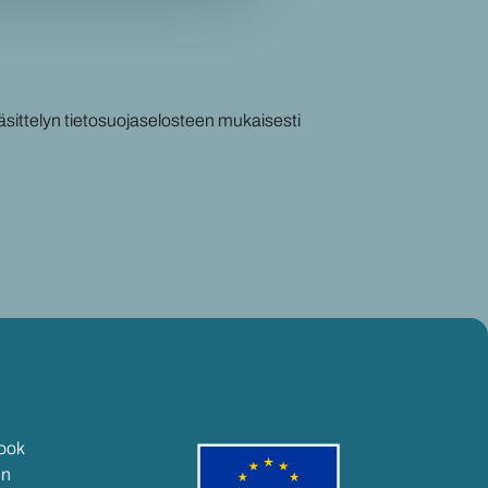
äsittelyn tietosuojaselosteen mukaisesti
ook
In