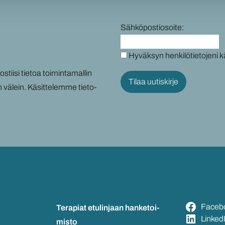
Sähköpostiosoite:
Hyväksyn henkilötietojeni k
tii­si tie­toa toi­min­ta­mal­lin
n vä­lein. Kä­sit­te­lem­me tie­to­
Face­b
Te­ra­piat etu­lin­jaan
han­ke­toi­
Lin­ke­d
mis­to