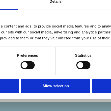
Details
d on
Posted on
.2023
21.6.2023
kitsevinta on ollut
Ahdistuksen
dä lapsen hyvinvoinnin
lyhytinterventio tuo
e content and ads, to provide social media features and to analy
ääntyminen” –
työkaluja lasten ja n
 our site with our social media, advertising and analytics partn
attorit kokevat
ahdistuksen ja pelko
 provided to them or that they’ve collected from your use of their
istuksen
helpottamiseen
tintervention loistavana
Preferences
Statistics
kaluna
luympäristöön
Allow selection