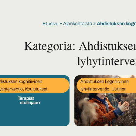
Etusivu
»
Ajankohtaista
»
Ahdistuksen kognit
Kategoria:
Ahdistuksen
lyhytinterve
In
istuksen kognitiivinen
Ahdistuksen kognitiivinen
egory
category
ytinterventio, Koulutukset
lyhytinterventio, Uutinen