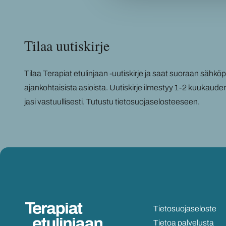
Tilaa uu­tis­kir­je
Tilaa Te­ra­piat etu­lin­jaan -​uutiskirje ja saat suo­raan säh­kö­pos­
ajan­koh­tai­sis­ta asiois­ta. Uu­tis­kir­je il­mes­tyy 1-2 kuu­kau­de
ja­si vas­tuul­li­ses­ti.
Tu­tus­tu tie­to­suo­ja­se­los­tee­seen
.
Tie­to­suo­ja­se­los­te
Tie­toa pal­ve­lus­ta