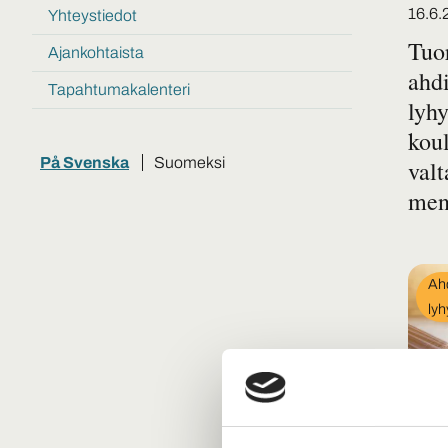
Tietoa
julkaisut
Poste
16.6.
Yhteystiedot
ja
Tuor
materiaaleja
Ajankohtaista
ahdi
Tapahtumakalenteri
lyhy
koul
På Svenska
Suomeksi
valt
men
In
Ahd
cat
lyh