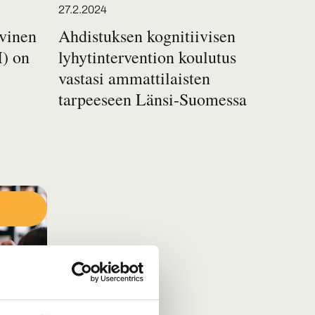
Posted on
27.2.2024
ivinen
Ahdistuksen kognitiivisen
I) on
lyhytintervention koulutus
vastasi ammattilaisten
tarpeeseen Länsi-Suomessa