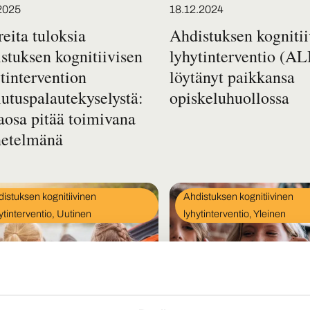
d on
Posted on
2025
18.12.2024
eita tuloksia
Ahdistuksen kogniti
stuksen kognitiivisen
lyhytinterventio (AL
tintervention
löytänyt paikkansa
utuspalautekyselystä:
opiskeluhuollossa
aosa pitää toimivana
etelmänä
In
istuksen kognitiivinen
Ahdistuksen kognitiivinen
egory
category
ytinterventio, Uutinen
lyhytinterventio, Yleinen