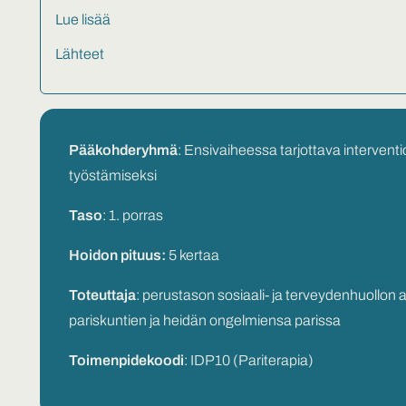
Lue lisää
Lähteet
Pääkohderyhmä
: Ensivaiheessa tarjottava interven
työstämiseksi
Taso
: 1. porras
Hoidon pituus:
5 kertaa
Toteuttaja
: perustason sosiaali- ja terveydenhuollon 
pariskuntien ja heidän ongelmiensa parissa
Toimenpidekoodi
: IDP10 (Pariterapia)