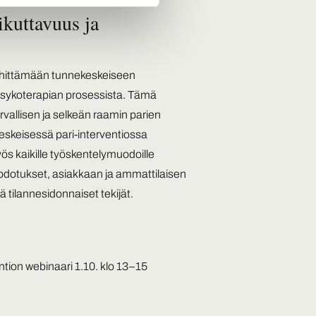
ikuttavuus ja
hittämään tunnekeskeiseen
psykoterapian prosessista. Tämä
rvallisen ja selkeän raamin parien
eskeisessä pari-interventiossa
ös kaikille työskentelymuodoille
aan odotukset, asiakkaan ja ammattilaisen
 tilannesidonnaiset tekijät.
tion webinaari 1.10. klo 13–15