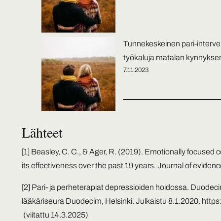
Tunnekeskeinen pari-interven
työkaluja matalan kynnyks
7.11.2023
Lähteet
[1]
Beasley, C. C., & Ager, R. (2019). Emotionally focused 
its effectiveness over the past 19 years. Journal of eviden
[2]
Pari- ja perheterapiat depressioiden hoidossa. Duode
lääkäriseura Duodecim, Helsinki. Julkaistu 8.1.2020.
https
(viitattu 14.3.2025)