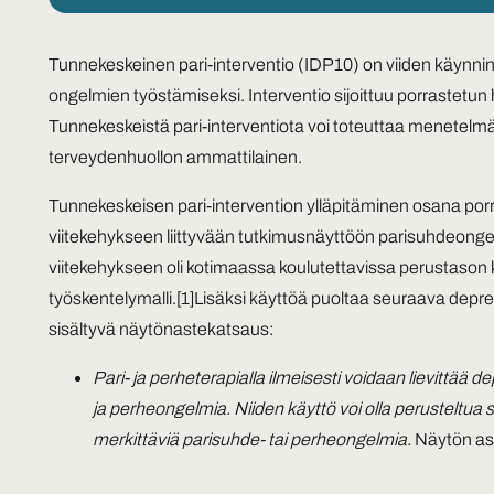
Tunnekeskeinen pari-interventio (IDP10) on viiden käynnin
ongelmien työstämiseksi. Interventio sijoittuu porrastetun h
Tunnekeskeistä pari-interventiota voi toteuttaa menetelmää
terveydenhuollon ammattilainen.
Tunnekeskeisen pari-intervention ylläpitäminen osana porr
viitekehykseen liittyvään tutkimusnäyttöön parisuhdeonge
viitekehykseen oli kotimaassa koulutettavissa perustason 
työskentelymalli.
[1]
Lisäksi käyttöä puoltaa seuraava depr
sisältyvä näytönastekatsaus:
Pari- ja perheterapialla ilmeisesti voidaan lievittää d
ja perheongelmia. Niiden käyttö voi olla perusteltua si
merkittäviä parisuhde- tai perheongelmia.
Näytön as