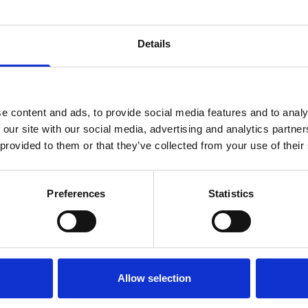
Tunnekeskeisen pari-intervention ko
Details
Tunnekeskeinen pari-interventio -koulutus on suunniteltu en
terveydenhuollon ammattilaisille, jotka työskentelevät pa
parissa. Esimerkiksi sairaanhoitajat, sosiaalityöntekijät, psy
e content and ads, to provide social media features and to analy
osallistua koulutukseen. Koulutus sopii sekä aloitteleville et
 our site with our social media, advertising and analytics partn
 provided to them or that they’ve collected from your use of their
Tunnekeskeisen pari-intervention koulutus kestää noin puo
tuntia verkko-opintoja sekä yhden toteutetun ja raportoid
kouluttautujaa kohden. Lisäksi koulutukseen suositellaan va
Preferences
Statistics
tarjottua koulutuksen aikaista mentorointitapaamista (suo
koulutusjakson aikana). Mentorina voi toimia sekä koulu
tunnekeskeiseen työskentelyyn perehtynyt ammattilainen
sisältävät viiden käynnin interventiomallin lisäksi kiintym
Allow selection
negatiivisen kehän käsitteeseen perehtymisen.