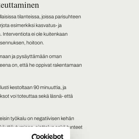
teuttaminen
aisissa tilanteissa, joissa parisuhteen
rjota esimerkiksi kasvatus- ja
 Interventiota ei ole kuitenkaan
 masennuksen, hoitoon.
stamaan ja pysäyttämään oman
tteena on, että he oppivat rakentamaan
.
usti kestoltaan 90 minuuttia, ja
ksot voi toteuttaa sekä läsnä- että
eisin työkalu on negatiivisen kehän
käyttäytymisen, ajattelun sekä tunteet