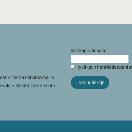
Sähköpostiosoite:
Hyväksyn henkilötietojeni k
tii­si tie­toa toi­min­ta­mal­lin
n vä­lein. Kä­sit­te­lem­me tie­to­