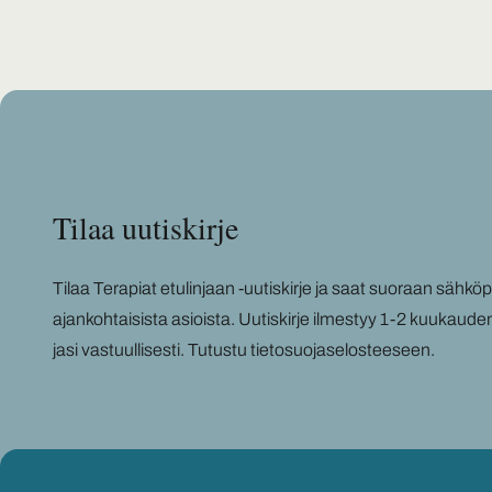
Tilaa uu­tis­kir­je
Tilaa Te­ra­piat etu­lin­jaan -​uutiskirje ja saat suo­raan säh­kö­pos­
ajan­koh­tai­sis­ta asiois­ta. Uu­tis­kir­je il­mes­tyy 1-2 kuu­kau­de
ja­si vas­tuul­li­ses­ti.
Tu­tus­tu tie­to­suo­ja­se­los­tee­seen
.