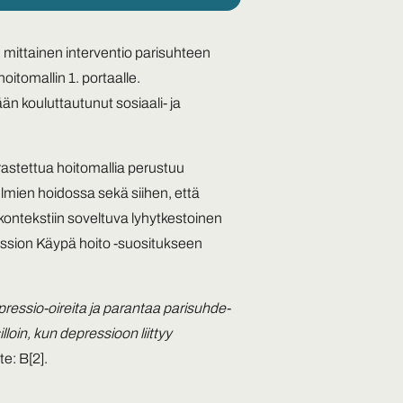
 mittainen interventio parisuhteen
oitomallin 1. portaalle.
n kouluttautunut sosiaali- ja
astettua hoitomallia perustuu
lmien hoidossa sekä siihen, että
kontekstiin soveltuva lyhytkestoinen
ession Käypä hoito -suositukseen
epressio-oireita ja parantaa parisuhde-
lloin, kun depressioon liittyy
te: B
[2]
.