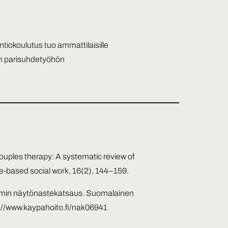
tiokoulutus tuo ammattilaisille
en parisuhdetyöhön
couples therapy: A systematic review of
ce-based social work, 16(2), 144–159.
cimin näytönastekatsaus. Suomalainen
://www.kaypahoito.fi/nak06941