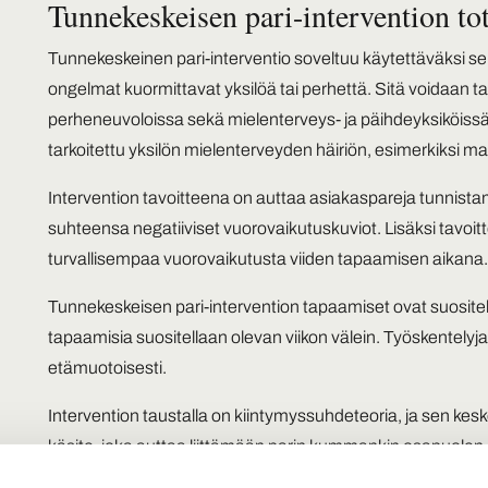
Tunnekeskeisen pari-intervention to
Tunnekeskeinen pari-interventio soveltuu käytettäväksi sell
ongelmat kuormittavat yksilöä tai perhettä. Sitä voidaan ta
perheneuvoloissa sekä mielenterveys- ja päihdeyksiköissä.
tarkoitettu yksilön mielenterveyden häiriön, esimerkiksi
Intervention tavoitteena on auttaa asiakaspareja tunni
suhteensa negatiiviset vuorovaikutuskuviot. Lisäksi tavoi
turvallisempaa vuorovaikutusta viiden tapaamisen aikana
Tunnekeskeisen pari-intervention tapaamiset ovat suositell
tapaamisia suositellaan olevan viikon välein. Työskentelyja
etämuotoisesti.
Intervention taustalla on kiintymyssuhdeteoria, ja sen kesk
käsite, joka auttaa liittämään parin kummankin osapuolen 
jäsentyneeksi kokonaisuudeksi.