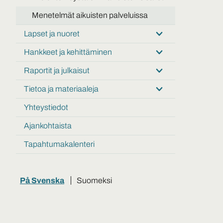
Menetelmät aikuisten palveluissa
Lapset ja nuoret
Submenu:
Lapset
Hankkeet ja kehittäminen
Submenu:
ja
Hankkeet
nuoret
Raportit ja julkaisut
Submenu:
ja
Raportit
kehittäminen
Tietoa ja materiaaleja
Submenu:
ja
Tietoa
julkaisut
Yhteystiedot
ja
materiaaleja
Ajankohtaista
Tapahtumakalenteri
På Svenska
Suomeksi