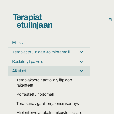
Et
Etusivu
Terapiat etulinjaan -toimintamalli
Submenu:
Terapiat
Keskitetyt palvelut
Submenu:
etulinjaan
Keskitetyt
-
Aikuiset
Submenu:
palvelut
toimintamalli
Aikuiset
Terapiakoordinaatio ja ylläpidon
rakenteet
Porrastettu hoitomalli
Terapianavigaattori ja ensijäsennys
Mielenterveystalo.fi – aikuisten sisällöt