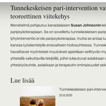
Tunnekeskeisen pari-intervention va
teoreettinen viitekehys
Menetelmä pohjautuu kanadalaisen
Susan Johnsonin
ke
paripsykoterapiaan. Se on sovellettu tunnekeskeisen pari
lyhytinterventio ei ole paripsykoterapiaa, mutta se antaa tu
kanssa työskentelylle ensivaiheen hoitosuhteissa. Tunnek
havaittavat myönteiset muutokset ajatellaan selittyvän my
yhteisillä vaikuttavilla tekijöillä, joihin lukeutuvat asiakk
yhteistyösuhde, asiakkaan ja terapeutin ominaisuudet sekä
Lue lisää
Tunnekeskeisen pari-interven
20.8.2025