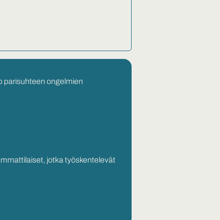
tio parisuhteen ongelmien
ammattilaiset, jotka työskentelevät