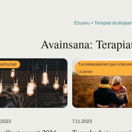
Etusivu
»
Terapiat etulinjaa
Avainsana:
Terapia
In
pahtumat
Tunnekeskeinen pari-interven
egory
category
Uutinen
d on
Posted on
.2023
7.11.2023