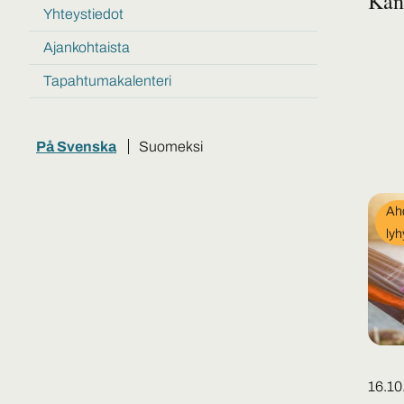
Kans
Tietoa
julkaisut
Yhteystiedot
ja
materiaaleja
Ajankohtaista
Tapahtumakalenteri
På Svenska
Suomeksi
In
Ahd
cat
lyh
Poste
16.10