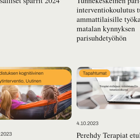
alliset sparrit 2024
Tunnekeskeinen pari
interventiokoulutus 
ammattilaisille työk
matalan kynnyksen
parisuhdetyöhön
In
istuksen kognitiivinen
Tapahtumat
egory
category
ytinterventio, Uutinen
Posted on
4.10.2023
Perehdy Terapiat etu
d on
.2023