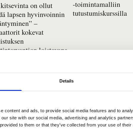
-toimintamalliin
kitsevinta on ollut
tutustumiskurssilla
dä lapsen hyvinvoinnin
ääntyminen” –
attorit kokevat
istuksen
tintervention loistavana
kaluna
luympäristöön
Details
In
istuksen kognitiivinen
Uutinen
egory
category
ytinterventio, Yleinen
e content and ads, to provide social media features and to analy
 our site with our social media, advertising and analytics partn
 provided to them or that they’ve collected from your use of their