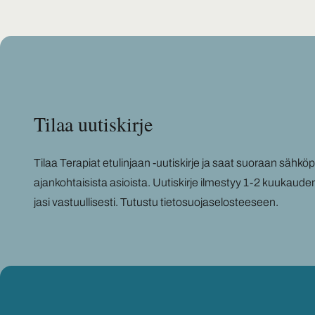
Tilaa uu­tis­kir­je
Tilaa Te­ra­piat etu­lin­jaan -​uutiskirje ja saat suo­raan säh­kö­pos­
ajan­koh­tai­sis­ta asiois­ta. Uu­tis­kir­je il­mes­tyy 1-2 kuu­kau­de
ja­si vas­tuul­li­ses­ti.
Tu­tus­tu tie­to­suo­ja­se­los­tee­seen
.