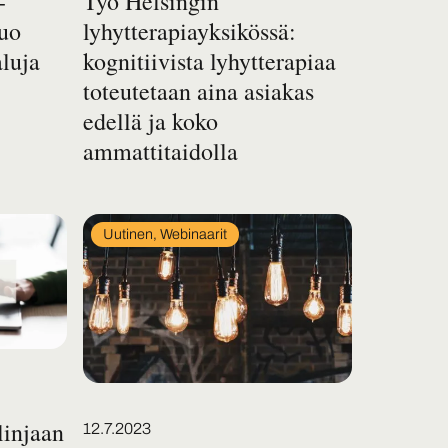
-
Työ Helsingin
tuo
lyhytterapiayksikössä:
aluja
kognitiivista lyhytterapiaa
toteutetaan aina asiakas
edellä ja koko
ammattitaidolla
In
Uutinen, Webinaarit
category
linjaan
Posted on
12.7.2023