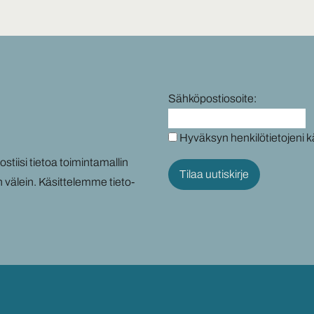
Sähköpostiosoite:
Hyväksyn henkilötietojeni k
tii­si tie­toa toi­min­ta­mal­lin
n vä­lein. Kä­sit­te­lem­me tie­to­