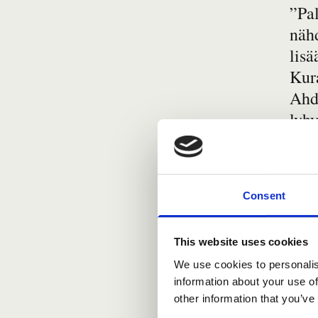
”Pal
näh
lis
Kura
Ahd
lyhy
työ
kou
Consent
In
Ahd
cat
lyh
This website uses cookies
We use cookies to personalis
information about your use of
other information that you’ve