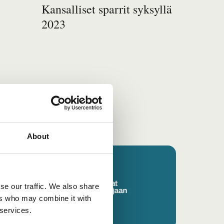
Kansalliset sparrit syksyllä
2023
About
In
Uutinen
category
se our traffic. We also share
ers who may combine it with
 services.