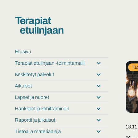
Etusivu
Terapiat etulinjaan -toimintamalli
Submenu:
In
Ta
Terapiat
Keskitetyt palvelut
cat
Submenu:
etulinjaan
Keskitetyt
-
Aikuiset
Submenu:
palvelut
toimintamalli
Aikuiset
Lapset ja nuoret
Submenu:
Lapset
Hankkeet ja kehittäminen
Submenu:
ja
Hankkeet
nuoret
Raportit ja julkaisut
Submenu:
ja
Poste
13.11
Raportit
kehittäminen
Tietoa ja materiaaleja
Submenu:
ja