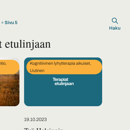
n
»
Sivu 5
Haku
t etulinjaan
In
tio,
Kognitiivinen lyhytterapia aikuiset,
category
Uutinen
Posted on
19.10.2023