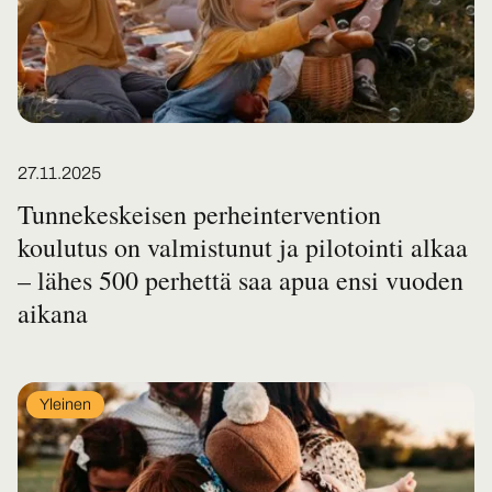
Posted on
27.11.2025
Tunnekeskeisen perheintervention
koulutus on valmistunut ja pilotointi alkaa
– lähes 500 perhettä saa apua ensi vuoden
aikana
In
Yleinen
category