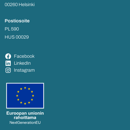
00260 Hel­sin­ki
Pos­tio­soi­te
PL 590
HUS 00029
Face­book
Lin­ke­dIn
Ins­ta­gram