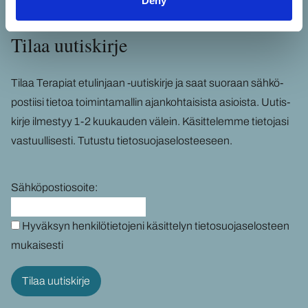
Deny
Tilaa uu­tis­kir­je
Tilaa Te­ra­piat etu­lin­jaan -​uutiskirje ja saat suo­raan säh­kö­
pos­tii­si tie­toa toi­min­ta­mal­lin ajan­koh­tai­sis­ta asiois­ta. Uu­tis­
kir­je il­mes­tyy 1-2 kuu­kau­den vä­lein. Kä­sit­te­lem­me tie­to­ja­si
vas­tuul­li­ses­ti.
Tu­tus­tu tie­to­suo­ja­se­los­tee­seen
.
Sähköpostiosoite:
Hyväksyn henkilötietojeni käsittelyn tietosuojaselosteen
mukaisesti