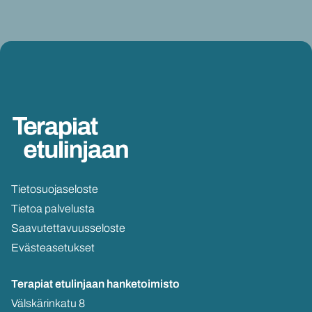
Tie­to­suo­ja­se­los­te
Tie­toa pal­ve­lus­ta
Saa­vu­tet­ta­vuus­se­los­te
Eväs­tea­se­tuk­set
Te­ra­piat etu­lin­jaan
han­ke­toi­mis­to
Väls­kä­rin­ka­tu 8