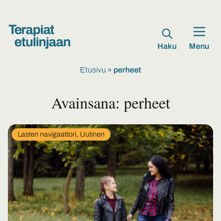
Haku
Menu
Etusivu
»
perheet
Avainsana:
perheet
In
Lasten navigaattori, Uutinen
category