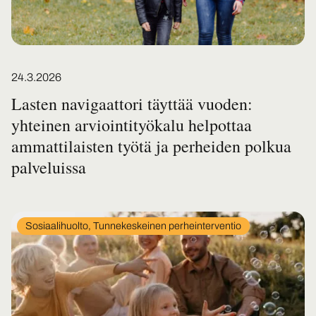
Posted on
24.3.2026
Lasten navigaattori täyttää vuoden:
yhteinen arviointityökalu helpottaa
ammattilaisten työtä ja perheiden polkua
palveluissa
In
Sosiaalihuolto, Tunnekeskeinen perheinterventio
category