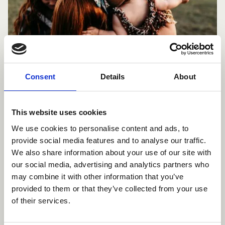
Consent
Details
About
Posted on
21.8.2025
This website uses cookies
Vanhemmat ovat avainasemassa lapsen
We use cookies to personalise content and ads, to
mielenterveyden tukemisessa
provide social media features and to analyse our traffic.
We also share information about your use of our site with
our social media, advertising and analytics partners who
may combine it with other information that you’ve
In
Uutinen
provided to them or that they’ve collected from your use
category
of their services.